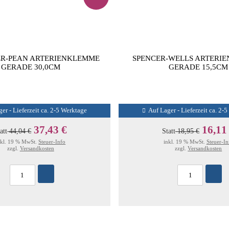
R-PEAN ARTERIENKLEMME
SPENCER-WELLS ARTERI
GERADE 30,0CM
GERADE 15,5CM
er - Lieferzeit ca. 2-5 Werktage
Auf Lager - Lieferzeit ca. 2-
37,43 €
16,11
att
44,04 €
Statt
18,95 €
nkl. 19 % MwSt.
Steuer-Info
inkl. 19 % MwSt.
Steuer-In
zzgl.
Versandkosten
zzgl.
Versandkosten