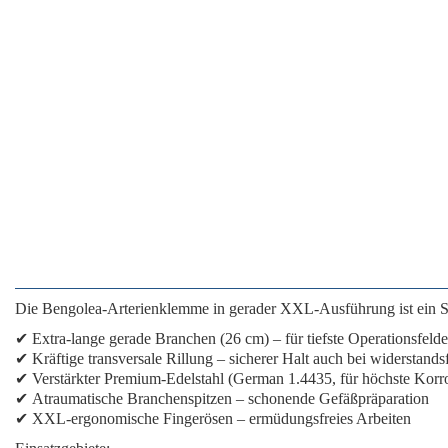
Die
Bengolea-Arterienklemme
in gerader XXL-Ausführung ist ein
S
✔
Extra-lange gerade Branchen
(26 cm) – für tiefste Operationsfelde
✔
Kräftige transversale Rillung
– sicherer Halt auch bei widerstand
✔
Verstärkter Premium-Edelstahl
(German 1.4435, für höchste Korro
✔
Atraumatische Branchenspitzen
– schonende Gefäßpräparation
✔
XXL-ergonomische Fingerösen
– ermüdungsfreies Arbeiten