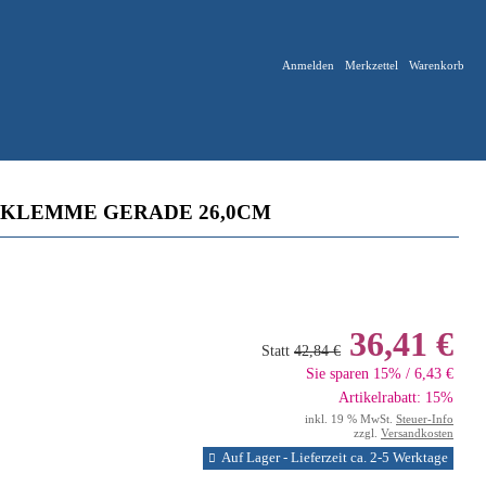
Anmelden
Merkzettel
Warenkorb
KLEMME GERADE 26,0CM
36,41 €
Statt
42,84 €
Sie sparen 15% / 6,43 €
Artikelrabatt: 15%
inkl. 19 % MwSt.
Steuer-Info
zzgl.
Versandkosten
Auf Lager - Lieferzeit ca. 2-5 Werktage