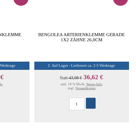
ENKLEMME
BENGOLEA ARTERIENKLEMME GERADE
1X2 ZÄHNE 26,0CM
5 Werktage
Auf Lager - Lieferzeit ca. 2-5 Werktage
 €
36,62 €
Statt
43,08 €
fo
inkl. 19 % MwSt.
Steuer-Info
zzgl.
Versandkosten