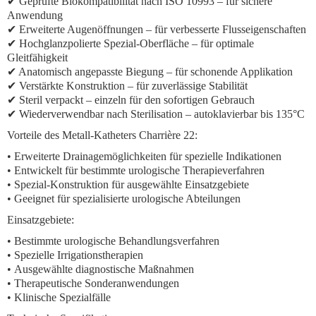
✔ Geprüfte Biokompatibilität nach ISO 10993 – für sichere
Anwendung
✔
Erweiterte Augenöffnungen
– für verbesserte Flusseigenschaften
✔ Hochglanzpolierte Spezial-Oberfläche – für optimale
Gleitfähigkeit
✔ Anatomisch angepasste Biegung – für schonende Applikation
✔ Verstärkte Konstruktion – für zuverlässige Stabilität
✔ Steril verpackt – einzeln für den sofortigen Gebrauch
✔ Wiederverwendbar nach Sterilisation – autoklavierbar bis 135°C
Vorteile des Metall-Katheters Charrière 22:
•
Erweiterte Drainagemöglichkeiten
für spezielle Indikationen
• Entwickelt für
bestimmte urologische Therapieverfahren
•
Spezial-Konstruktion
für ausgewählte Einsatzgebiete
• Geeignet für
spezialisierte urologische Abteilungen
Einsatzgebiete:
•
Bestimmte urologische Behandlungsverfahren
•
Spezielle Irrigationstherapien
•
Ausgewählte diagnostische Maßnahmen
•
Therapeutische Sonderanwendungen
•
Klinische Spezialfälle