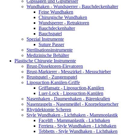
Gipssägen und Gipsmesser
Wundhaken - Wundsperrer - Bauchdeckenhalter
Feine Wundhaken
Chirurgische Wundhaken
Wundsperrer - Retraktoren
Bauchdeckenhalter
Bauchspatel
Spezial Instrumente
Suture Passer
Sterilisationsinstrumente
Medizinische Behälter
Plastische Chirurgie Instrumente
Brust-Dissektoren-Elevatoren
Brust-Markierer - Messzirkel - Messschieber
Brustspatel - Zungenspatel
Liposuction-Kanülen-Griffe
Griffansatz - Liposuction-Kanülen
Luer-Lock - Liposuction-Kanülen
Nasenhaken - Daumenhaken - Bärenkrallen
Nasenraspeln - Nasenmeißel - Knorpelquetscher
Rhytidektomie Scheren
Style Wundhaken - Lichthaken - Mammoplastik
Facelift - Mammaplastik - Lichthaken
Ferriera - Style Wundhaken - Lichthaken
Tebbetts - Style Wundhaken - Lichthaken