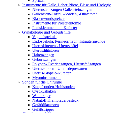
Spritzen
Instrumente für Galle, Leber, Niere, Blase und Urologie
Nierensteinzangen-Gallensteinzangen
Gallenstein-Löffel, -Sonden, -Dilatatoren
Blasenwundspreizer
Instrumente für Prostatektomie
Penisklemmen und Katheter
Gynäkologie und Geburtshilfe
Vaginalspekula
Endospekula, Perineorrhaph, Intrauterinsonde
Uterusküretten - Uteruslöffel
Uterusdilitatoren
Hakenzangen
Geburtszangen
Polypen- Ovarienzangen, Uterusfaßzangen
Uterussonden - Uterusdepressoren
Uterus-Biopsie-Küretten
Myominstrumente
Sonden für die Chirurgie
Knopfsonden-Hohlsonden
Cystikushaken
Watteträger
Nabatoff Krampfaderbesteck
Gefäßdilatatoren
Gefäßstripper