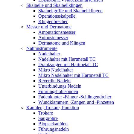
Skalpelle und Skalpellklingen
Skalpellgriffe und Skalpellklingen
Operationsskalpelle
Klingenbrecher
Messer und Dermatome
Amputationsmesser
Autopsiemesser
Dermatome und Klingen
Nahtinstrumente
Nadelhalter
Nadelhalter mit Hartmetall TC
Drahtzangen mit Hartmetall TC
Mikro Nadelhalter
Mikro Nadelhalter mit Hartmetall TC
Reverdin Nadeln
Unterbindungs Nadeln
Führungshohlsonden
Fadenknoter -Fänger -Schlingendreher
Wundklammern -Zangen und -Pinzetten
Kanülen, Trokare, Punktion
Trokare
Saugrohre
Biopsiekanülen
Führungsnadeln