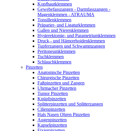
Kopfhautklemmen
Gewebefasszangen - Darmfasszangen -
Magenklemmen - ATRAUMA
Tonsillenklemmen
Präparier- und Ligaturklemmen
Gallen und Nierenklemmen
Hysterektomie- und Parametriumklemmen
Druck,- und Hämorrhoidenklemmen
Tupferzangen und Schwammzangen
Peritoneumklemmen
Tuchklemmen
Schlauchklemmen
Pinzetten
Anatomische Pinzetten
Chirurgische Pinzetten
Faßpinzetten und Zangen
Uhrmacher Pinzetten
Tumor Pinzetten
Knüpfpinzetten
Splitterpinzetten und Splitterzangen
Cilienpinzetten
Hals Nasen Ohren Pinzetten
Augenpinzetten
Kapselpinzetten
Fixierpinzetten