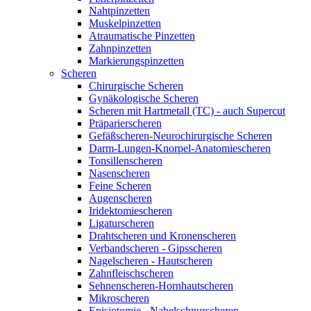
Nahtpinzetten
Muskelpinzetten
Atraumatische Pinzetten
Zahnpinzetten
Markierungspinzetten
Scheren
Chirurgische Scheren
Gynäkologische Scheren
Scheren mit Hartmetall (TC) - auch Supercut
Präparierscheren
Gefäßscheren-Neurochirurgische Scheren
Darm-Lungen-Knorpel-Anatomiescheren
Tonsillenscheren
Nasenscheren
Feine Scheren
Augenscheren
Iridektomiescheren
Ligaturscheren
Drahtscheren und Kronenscheren
Verbandscheren - Gipsscheren
Nagelscheren - Hautscheren
Zahnfleischscheren
Sehnenscheren-Hornhautscheren
Mikroscheren
Episiotomie - Nabelschnurscheren