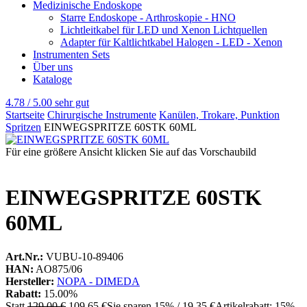
Medizinische Endoskope
Starre Endoskope - Arthroskopie - HNO
Lichtleitkabel für LED und Xenon Lichtquellen
Adapter für Kaltlichtkabel Halogen - LED - Xenon
Instrumenten Sets
Über uns
Kataloge
4.78 / 5.00
sehr gut
Startseite
Chirurgische Instrumente
Kanülen, Trokare, Punktion
Spritzen
EINWEGSPRITZE 60STK 60ML
Für eine größere Ansicht klicken Sie auf das Vorschaubild
EINWEGSPRITZE 60STK
60ML
Art.Nr.:
VUBU-10-89406
HAN:
AO875/06
Hersteller:
NOPA - DIMEDA
Rabatt:
15.00%
Statt
129,00 €
109,65 €
Sie sparen 15% / 19,35 €
Artikelrabatt: 15%