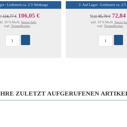
er - Lieferzeit ca. 2-5 Werktage
Auf Lager - Lieferzeit ca. 2-
106,05 €
72,84
tt
124,77 €
Statt
85,70 €
nkl. 19 % MwSt.
Steuer-Info
inkl. 19 % MwSt.
Steuer-In
zzgl.
Versandkosten
zzgl.
Versandkosten
IHRE ZULETZT AUFGERUFENEN ARTIKE