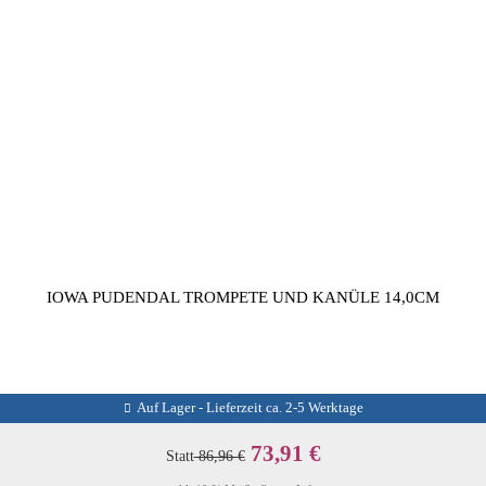
IOWA PUDENDAL TROMPETE UND KANÜLE 14,0CM
Auf Lager - Lieferzeit ca. 2-5 Werktage
73,91 €
Statt
86,96 €