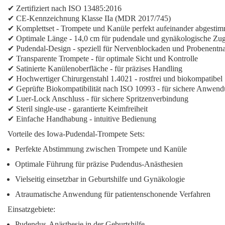
✔ Zertifiziert nach ISO 13485:2016
✔ CE-Kennzeichnung Klasse IIa (MDR 2017/745)
✔
Komplettset
- Trompete und Kanüle perfekt aufeinander abgestim
✔
Optimale Länge
- 14,0 cm für pudendale und gynäkologische Zu
✔
Pudendal-Design
- speziell für Nervenblockaden und Probenent
✔
Transparente Trompete
- für optimale Sicht und Kontrolle
✔ Satinierte Kanülenoberfläche - für präzises Handling
✔ Hochwertiger Chirurgenstahl 1.4021 - rostfrei und biokompatibel
✔ Geprüfte Biokompatibilität nach ISO 10993 - für sichere Anwen
✔
Luer-Lock Anschluss
- für sichere Spritzenverbindung
✔
Steril single-use
- garantierte Keimfreiheit
✔
Einfache Handhabung
- intuitive Bedienung
Vorteile des Iowa-Pudendal-Trompete Sets:
Perfekte Abstimmung
zwischen Trompete und Kanüle
Optimale Führung
für präzise Pudendus-Anästhesien
Vielseitig einsetzbar
in Geburtshilfe und Gynäkologie
Atraumatische Anwendung
für patientenschonende Verfahren
Einsatzgebiete:
Pudendus-Anästhesie
in der Geburtshilfe