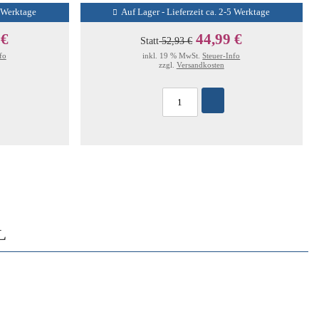
5 Werktage
Auf Lager - Lieferzeit ca. 2-5 Werktage
 €
44,99 €
Statt
52,93 €
fo
inkl. 19 % MwSt.
Steuer-Info
zzgl.
Versandkosten
L