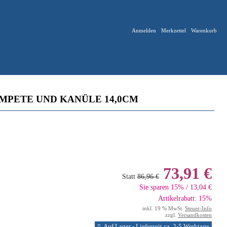
Anmelden
Merkzettel
Warenkorb
MPETE UND KANÜLE 14,0CM
73,91 €
Statt
86,96 €
Sie sparen 15% / 13,04 €
Artikelrabatt: 15%
inkl. 19 % MwSt.
Steuer-Info
zzgl.
Versandkosten
Auf Lager - Lieferzeit ca. 2-5 Werktage