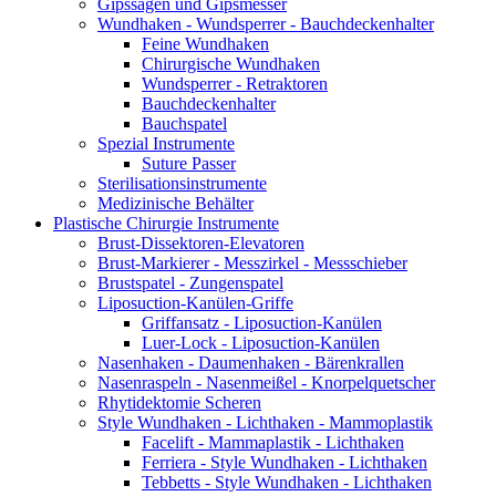
Gipssägen und Gipsmesser
Wundhaken - Wundsperrer - Bauchdeckenhalter
Feine Wundhaken
Chirurgische Wundhaken
Wundsperrer - Retraktoren
Bauchdeckenhalter
Bauchspatel
Spezial Instrumente
Suture Passer
Sterilisationsinstrumente
Medizinische Behälter
Plastische Chirurgie Instrumente
Brust-Dissektoren-Elevatoren
Brust-Markierer - Messzirkel - Messschieber
Brustspatel - Zungenspatel
Liposuction-Kanülen-Griffe
Griffansatz - Liposuction-Kanülen
Luer-Lock - Liposuction-Kanülen
Nasenhaken - Daumenhaken - Bärenkrallen
Nasenraspeln - Nasenmeißel - Knorpelquetscher
Rhytidektomie Scheren
Style Wundhaken - Lichthaken - Mammoplastik
Facelift - Mammaplastik - Lichthaken
Ferriera - Style Wundhaken - Lichthaken
Tebbetts - Style Wundhaken - Lichthaken