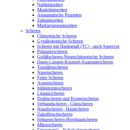
Nahtpinzetten
Muskelpinzetten
Atraumatische Pinzetten
Zahnpinzetten
Markierungspinzetten
Scheren
Chirurgische Scheren
Gynäkologische Scheren
Scheren mit Hartmetall (TC) - auch Supercut
Präparierscheren
Gefäßscheren-Neurochirurgische Scheren
Darm-Lungen-Knorpel-Anatomiescheren
Tonsillenscheren
Nasenscheren
Feine Scheren
Augenscheren
Iridektomiescheren
Ligaturscheren
Drahtscheren und Kronenscheren
Verbandscheren - Gipsscheren
Nagelscheren - Hautscheren
Zahnfleischscheren
Sehnenscheren-Hornhautscheren
Mikroscheren
Episiotomie - Nabelschnurscheren