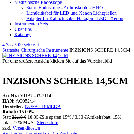
Medizinische Endoskope
Starre Endoskope - Arthroskopie - HNO
Lichtleitkabel für LED und Xenon Lichtquellen
Adapter für Kaltlichtkabel Halogen - LED - Xenon
Instrumenten Sets
Über uns
Kataloge
4.78 / 5.00
sehr gut
Startseite
Chirurgische Instrumente
INZISIONS SCHERE 14,5CM
Für eine größere Ansicht klicken Sie auf das Vorschaubild
INZISIONS SCHERE 14,5CM
Art.Nr.:
VUBU-03-7114
HAN:
AC052/14
Hersteller:
NOPA - DIMEDA
Rabatt:
15.00%
Statt
22,19 €
18,86 €
Sie sparen 15% / 3,33 €
Artikelrabatt: 15%
inkl. 19 % MwSt.
Steuer-Info
zzgl.
Versandkosten
Auf Lager - Lieferzeit ca. 2-5 Werktage