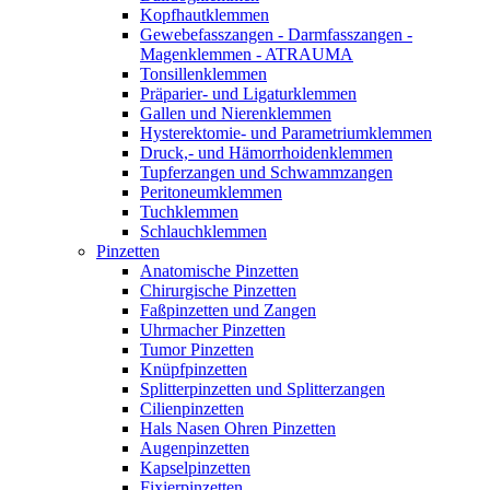
Kopfhautklemmen
Gewebefasszangen - Darmfasszangen -
Magenklemmen - ATRAUMA
Tonsillenklemmen
Präparier- und Ligaturklemmen
Gallen und Nierenklemmen
Hysterektomie- und Parametriumklemmen
Druck,- und Hämorrhoidenklemmen
Tupferzangen und Schwammzangen
Peritoneumklemmen
Tuchklemmen
Schlauchklemmen
Pinzetten
Anatomische Pinzetten
Chirurgische Pinzetten
Faßpinzetten und Zangen
Uhrmacher Pinzetten
Tumor Pinzetten
Knüpfpinzetten
Splitterpinzetten und Splitterzangen
Cilienpinzetten
Hals Nasen Ohren Pinzetten
Augenpinzetten
Kapselpinzetten
Fixierpinzetten