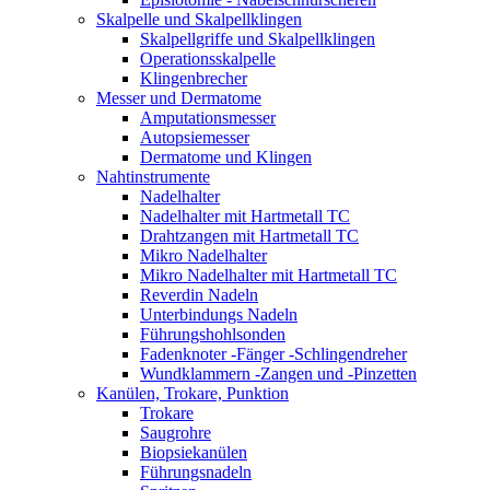
Skalpelle und Skalpellklingen
Skalpellgriffe und Skalpellklingen
Operationsskalpelle
Klingenbrecher
Messer und Dermatome
Amputationsmesser
Autopsiemesser
Dermatome und Klingen
Nahtinstrumente
Nadelhalter
Nadelhalter mit Hartmetall TC
Drahtzangen mit Hartmetall TC
Mikro Nadelhalter
Mikro Nadelhalter mit Hartmetall TC
Reverdin Nadeln
Unterbindungs Nadeln
Führungshohlsonden
Fadenknoter -Fänger -Schlingendreher
Wundklammern -Zangen und -Pinzetten
Kanülen, Trokare, Punktion
Trokare
Saugrohre
Biopsiekanülen
Führungsnadeln