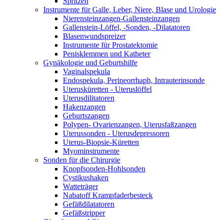
Spritzen
Instrumente für Galle, Leber, Niere, Blase und Urologie
Nierensteinzangen-Gallensteinzangen
Gallenstein-Löffel, -Sonden, -Dilatatoren
Blasenwundspreizer
Instrumente für Prostatektomie
Penisklemmen und Katheter
Gynäkologie und Geburtshilfe
Vaginalspekula
Endospekula, Perineorrhaph, Intrauterinsonde
Uterusküretten - Uteruslöffel
Uterusdilitatoren
Hakenzangen
Geburtszangen
Polypen- Ovarienzangen, Uterusfaßzangen
Uterussonden - Uterusdepressoren
Uterus-Biopsie-Küretten
Myominstrumente
Sonden für die Chirurgie
Knopfsonden-Hohlsonden
Cystikushaken
Watteträger
Nabatoff Krampfaderbesteck
Gefäßdilatatoren
Gefäßstripper