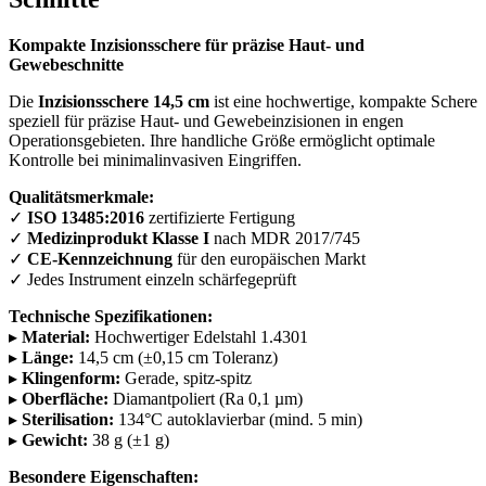
Kompakte Inzisionsschere für präzise Haut- und
Gewebeschnitte
Die
Inzisionsschere 14,5 cm
ist eine hochwertige, kompakte Schere
speziell für präzise Haut- und Gewebeinzisionen in engen
Operationsgebieten. Ihre handliche Größe ermöglicht optimale
Kontrolle bei minimalinvasiven Eingriffen.
Qualitätsmerkmale:
✓
ISO 13485:2016
zertifizierte Fertigung
✓
Medizinprodukt Klasse I
nach MDR 2017/745
✓
CE-Kennzeichnung
für den europäischen Markt
✓ Jedes Instrument einzeln schärfegeprüft
Technische Spezifikationen:
▸
Material:
Hochwertiger Edelstahl 1.4301
▸
Länge:
14,5 cm (±0,15 cm Toleranz)
▸
Klingenform:
Gerade, spitz-spitz
▸
Oberfläche:
Diamantpoliert (Ra 0,1 µm)
▸
Sterilisation:
134°C autoklavierbar (mind. 5 min)
▸
Gewicht:
38 g (±1 g)
Besondere Eigenschaften: