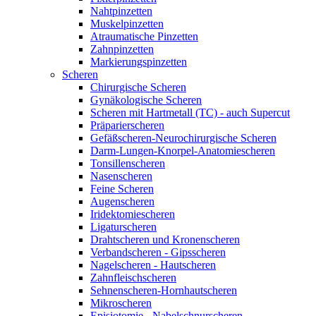
Nahtpinzetten
Muskelpinzetten
Atraumatische Pinzetten
Zahnpinzetten
Markierungspinzetten
Scheren
Chirurgische Scheren
Gynäkologische Scheren
Scheren mit Hartmetall (TC) - auch Supercut
Präparierscheren
Gefäßscheren-Neurochirurgische Scheren
Darm-Lungen-Knorpel-Anatomiescheren
Tonsillenscheren
Nasenscheren
Feine Scheren
Augenscheren
Iridektomiescheren
Ligaturscheren
Drahtscheren und Kronenscheren
Verbandscheren - Gipsscheren
Nagelscheren - Hautscheren
Zahnfleischscheren
Sehnenscheren-Hornhautscheren
Mikroscheren
Episiotomie - Nabelschnurscheren