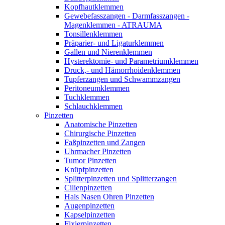
Kopfhautklemmen
Gewebefasszangen - Darmfasszangen -
Magenklemmen - ATRAUMA
Tonsillenklemmen
Präparier- und Ligaturklemmen
Gallen und Nierenklemmen
Hysterektomie- und Parametriumklemmen
Druck,- und Hämorrhoidenklemmen
Tupferzangen und Schwammzangen
Peritoneumklemmen
Tuchklemmen
Schlauchklemmen
Pinzetten
Anatomische Pinzetten
Chirurgische Pinzetten
Faßpinzetten und Zangen
Uhrmacher Pinzetten
Tumor Pinzetten
Knüpfpinzetten
Splitterpinzetten und Splitterzangen
Cilienpinzetten
Hals Nasen Ohren Pinzetten
Augenpinzetten
Kapselpinzetten
Fixierpinzetten