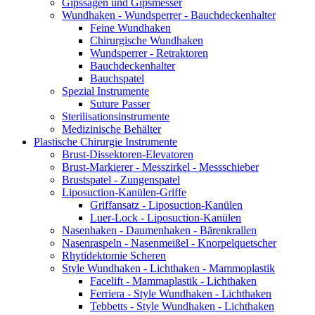
Gipssägen und Gipsmesser
Wundhaken - Wundsperrer - Bauchdeckenhalter
Feine Wundhaken
Chirurgische Wundhaken
Wundsperrer - Retraktoren
Bauchdeckenhalter
Bauchspatel
Spezial Instrumente
Suture Passer
Sterilisationsinstrumente
Medizinische Behälter
Plastische Chirurgie Instrumente
Brust-Dissektoren-Elevatoren
Brust-Markierer - Messzirkel - Messschieber
Brustspatel - Zungenspatel
Liposuction-Kanülen-Griffe
Griffansatz - Liposuction-Kanülen
Luer-Lock - Liposuction-Kanülen
Nasenhaken - Daumenhaken - Bärenkrallen
Nasenraspeln - Nasenmeißel - Knorpelquetscher
Rhytidektomie Scheren
Style Wundhaken - Lichthaken - Mammoplastik
Facelift - Mammaplastik - Lichthaken
Ferriera - Style Wundhaken - Lichthaken
Tebbetts - Style Wundhaken - Lichthaken