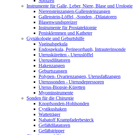
Spritzen
Instrumente für Galle, Leber, Niere, Blase und Urologie
Nierensteinzangen-Gallensteinzangen
Gallenstein-Löffel, -Sonden, -Dilatatoren
Blasenwundspreizer
Instrumente für Prostatektomie
Penisklemmen und Katheter
Gynäkologie und Geburtshilfe
Vaginalspekula
Endospekula, Perineorrhaph, Intrauterinsonde
Uterusküretten - Uteruslöffel
Uterusdilitatoren
Hakenzangen
Geburtszangen
Polypen- Ovarienzangen, Uterusfaßzangen
Uterussonden - Uterusdepressoren
Uterus-Biopsie-Küretten
Myominstrumente
Sonden für die Chirurgie
Knopfsonden-Hohlsonden
Cystikushaken
Watteträger
Nabatoff Krampfaderbesteck
Gefäßdilatatoren
Gefäßstripper