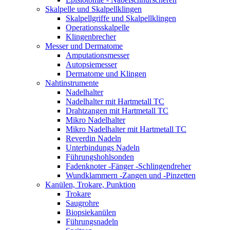
Skalpelle und Skalpellklingen
Skalpellgriffe und Skalpellklingen
Operationsskalpelle
Klingenbrecher
Messer und Dermatome
Amputationsmesser
Autopsiemesser
Dermatome und Klingen
Nahtinstrumente
Nadelhalter
Nadelhalter mit Hartmetall TC
Drahtzangen mit Hartmetall TC
Mikro Nadelhalter
Mikro Nadelhalter mit Hartmetall TC
Reverdin Nadeln
Unterbindungs Nadeln
Führungshohlsonden
Fadenknoter -Fänger -Schlingendreher
Wundklammern -Zangen und -Pinzetten
Kanülen, Trokare, Punktion
Trokare
Saugrohre
Biopsiekanülen
Führungsnadeln