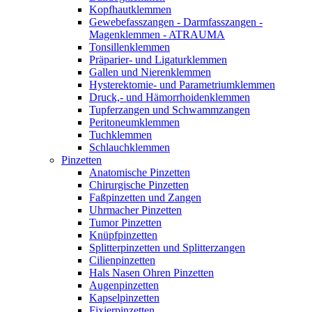
Kopfhautklemmen
Gewebefasszangen - Darmfasszangen -
Magenklemmen - ATRAUMA
Tonsillenklemmen
Präparier- und Ligaturklemmen
Gallen und Nierenklemmen
Hysterektomie- und Parametriumklemmen
Druck,- und Hämorrhoidenklemmen
Tupferzangen und Schwammzangen
Peritoneumklemmen
Tuchklemmen
Schlauchklemmen
Pinzetten
Anatomische Pinzetten
Chirurgische Pinzetten
Faßpinzetten und Zangen
Uhrmacher Pinzetten
Tumor Pinzetten
Knüpfpinzetten
Splitterpinzetten und Splitterzangen
Cilienpinzetten
Hals Nasen Ohren Pinzetten
Augenpinzetten
Kapselpinzetten
Fixierpinzetten