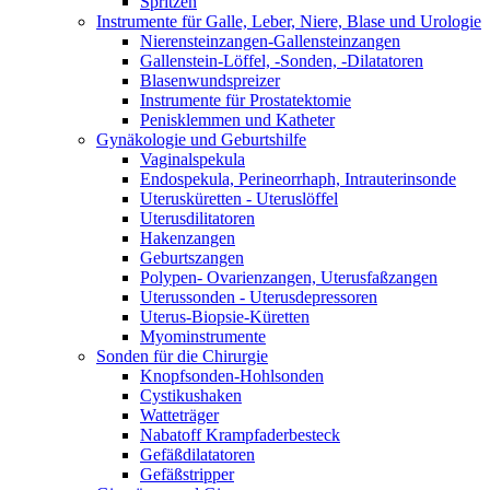
Spritzen
Instrumente für Galle, Leber, Niere, Blase und Urologie
Nierensteinzangen-Gallensteinzangen
Gallenstein-Löffel, -Sonden, -Dilatatoren
Blasenwundspreizer
Instrumente für Prostatektomie
Penisklemmen und Katheter
Gynäkologie und Geburtshilfe
Vaginalspekula
Endospekula, Perineorrhaph, Intrauterinsonde
Uterusküretten - Uteruslöffel
Uterusdilitatoren
Hakenzangen
Geburtszangen
Polypen- Ovarienzangen, Uterusfaßzangen
Uterussonden - Uterusdepressoren
Uterus-Biopsie-Küretten
Myominstrumente
Sonden für die Chirurgie
Knopfsonden-Hohlsonden
Cystikushaken
Watteträger
Nabatoff Krampfaderbesteck
Gefäßdilatatoren
Gefäßstripper