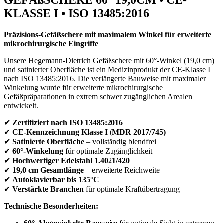
KLASSE I • ISO 13485:2016
Präzisions-Gefäßschere mit maximalem Winkel für erweiterte
mikrochirurgische Eingriffe
Unsere Hegemann-Dietrich Gefäßschere mit 60°-Winkel (19,0 cm)
und satinierter Oberfläche ist ein Medizinprodukt der CE-Klasse I
nach ISO 13485:2016. Die verlängerte Bauweise mit maximaler
Winkelung wurde für erweiterte mikrochirurgische
Gefäßpräparationen in extrem schwer zugänglichen Arealen
entwickelt.
✔
Zertifiziert nach ISO 13485:2016
✔
CE-Kennzeichnung Klasse I (MDR 2017/745)
✔
Satinierte Oberfläche
– vollständig blendfrei
✔
60°-Winkelung
für optimale Zugänglichkeit
✔
Hochwertiger Edelstahl 1.4021/420
✔
19,0 cm Gesamtlänge
– erweiterte Reichweite
✔
Autoklavierbar bis 135°C
✔
Verstärkte Branchen
für optimale Kraftübertragung
Technische Besonderheiten:
60°-Abgewinkelte Bauweise
für optimale Sicht in extremen