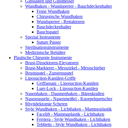
Gipssägen und Gipsmesser
Wundhaken - Wundsperrer - Bauchdeckenhalter
Feine Wundhaken
Chirurgische Wundhaken
Wundsperrer - Retraktoren
Bauchdeckenhalter
Bauchspatel
Spezial Instrumente
Suture Passer
Sterilisationsinstrumente
Medizinische Behälter
Plastische Chirurgie Instrumente
Brust-Dissektoren-Elevatoren
Brust-Markierer - Messzirkel - Messschieber
Brustspatel - Zungenspatel
Liposuction-Kanülen-Griffe
Griffansatz - Liposuction-Kanülen
Luer-Lock - Liposuction-Kanülen
Nasenhaken - Daumenhaken - Bärenkrallen
Nasenraspeln - Nasenmeißel - Knorpelquetscher
Rhytidektomie Scheren
Style Wundhaken - Lichthaken - Mammoplastik
Facelift - Mammaplastik - Lichthaken
Ferriera - Style Wundhaken - Lichthaken
Tebbetts - Style Wundhaken - Lichthaken