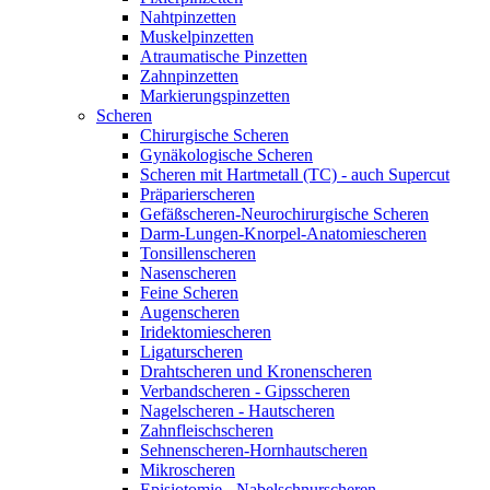
Nahtpinzetten
Muskelpinzetten
Atraumatische Pinzetten
Zahnpinzetten
Markierungspinzetten
Scheren
Chirurgische Scheren
Gynäkologische Scheren
Scheren mit Hartmetall (TC) - auch Supercut
Präparierscheren
Gefäßscheren-Neurochirurgische Scheren
Darm-Lungen-Knorpel-Anatomiescheren
Tonsillenscheren
Nasenscheren
Feine Scheren
Augenscheren
Iridektomiescheren
Ligaturscheren
Drahtscheren und Kronenscheren
Verbandscheren - Gipsscheren
Nagelscheren - Hautscheren
Zahnfleischscheren
Sehnenscheren-Hornhautscheren
Mikroscheren
Episiotomie - Nabelschnurscheren