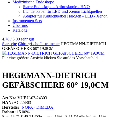
Medizinische Endoskope
Starre Endoskope - Arthroskopie - HNO
Lichtleitkabel für LED und Xenon Lichtquellen
Adapter für Kaltlichtkabel Halogen - LED - Xenon
Instrumenten Sets
Über uns
Kataloge
4.78 / 5.00
sehr gut
Startseite
Chirurgische Instrumente
HEGEMANN-DIETRICH
GEFÄßSCHERE 60° 19,0CM
Für eine größere Ansicht klicken Sie auf das Vorschaubild
HEGEMANN-DIETRICH
GEFÄßSCHERE 60° 19,0CM
Art.Nr.:
VUBU-03-24303
HAN:
AC224/03
Hersteller:
NOPA - DIMEDA
Rabatt:
15.00%
Statt
56,71 €
48,21 €
Sie sparen 15% / 8,51 €
Artikelrabatt: 15%