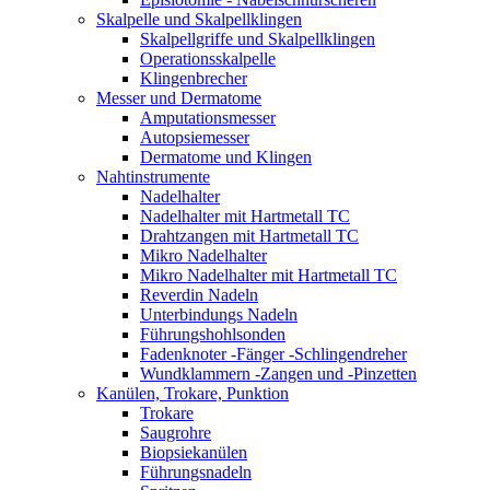
Skalpelle und Skalpellklingen
Skalpellgriffe und Skalpellklingen
Operationsskalpelle
Klingenbrecher
Messer und Dermatome
Amputationsmesser
Autopsiemesser
Dermatome und Klingen
Nahtinstrumente
Nadelhalter
Nadelhalter mit Hartmetall TC
Drahtzangen mit Hartmetall TC
Mikro Nadelhalter
Mikro Nadelhalter mit Hartmetall TC
Reverdin Nadeln
Unterbindungs Nadeln
Führungshohlsonden
Fadenknoter -Fänger -Schlingendreher
Wundklammern -Zangen und -Pinzetten
Kanülen, Trokare, Punktion
Trokare
Saugrohre
Biopsiekanülen
Führungsnadeln