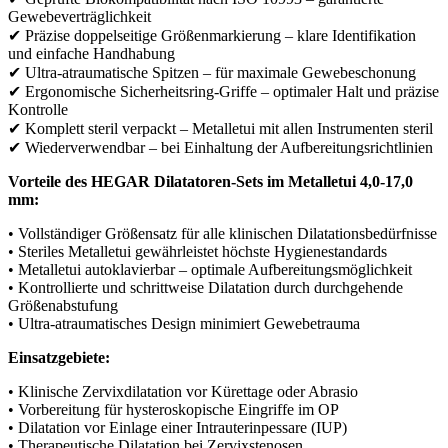
Gewebeverträglichkeit
✔ Präzise doppelseitige Größenmarkierung – klare Identifikation
und einfache Handhabung
✔ Ultra-atraumatische Spitzen – für maximale Gewebeschonung
✔ Ergonomische Sicherheitsring-Griffe – optimaler Halt und präzise
Kontrolle
✔ Komplett steril verpackt – Metalletui mit allen Instrumenten steril
✔ Wiederverwendbar – bei Einhaltung der Aufbereitungsrichtlinien
Vorteile des HEGAR Dilatatoren-Sets im Metalletui 4,0-17,0
mm:
• Vollständiger Größensatz für alle klinischen Dilatationsbedürfnisse
• Steriles Metalletui gewährleistet höchste Hygienestandards
• Metalletui autoklavierbar – optimale Aufbereitungsmöglichkeit
• Kontrollierte und schrittweise Dilatation durch durchgehende
Größenabstufung
• Ultra-atraumatisches Design minimiert Gewebetrauma
Einsatzgebiete:
• Klinische Zervixdilatation vor Kürettage oder Abrasio
• Vorbereitung für hysteroskopische Eingriffe im OP
• Dilatation vor Einlage einer Intrauterinpessare (IUP)
• Therapeutische Dilatation bei Zervixstenosen