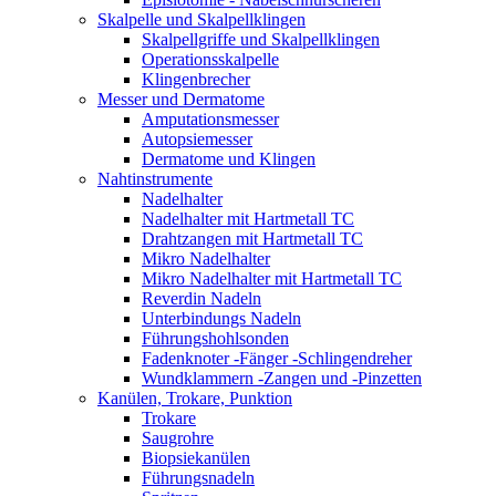
Skalpelle und Skalpellklingen
Skalpellgriffe und Skalpellklingen
Operationsskalpelle
Klingenbrecher
Messer und Dermatome
Amputationsmesser
Autopsiemesser
Dermatome und Klingen
Nahtinstrumente
Nadelhalter
Nadelhalter mit Hartmetall TC
Drahtzangen mit Hartmetall TC
Mikro Nadelhalter
Mikro Nadelhalter mit Hartmetall TC
Reverdin Nadeln
Unterbindungs Nadeln
Führungshohlsonden
Fadenknoter -Fänger -Schlingendreher
Wundklammern -Zangen und -Pinzetten
Kanülen, Trokare, Punktion
Trokare
Saugrohre
Biopsiekanülen
Führungsnadeln