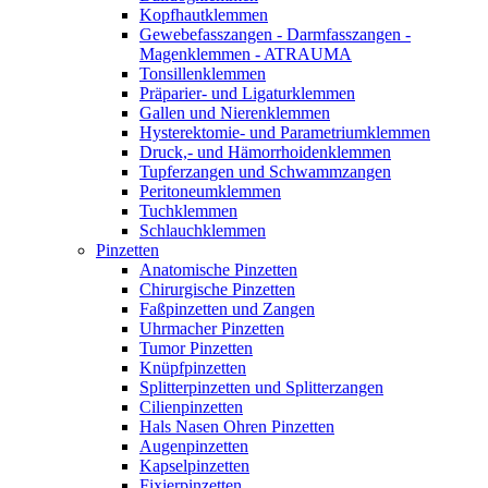
Kopfhautklemmen
Gewebefasszangen - Darmfasszangen -
Magenklemmen - ATRAUMA
Tonsillenklemmen
Präparier- und Ligaturklemmen
Gallen und Nierenklemmen
Hysterektomie- und Parametriumklemmen
Druck,- und Hämorrhoidenklemmen
Tupferzangen und Schwammzangen
Peritoneumklemmen
Tuchklemmen
Schlauchklemmen
Pinzetten
Anatomische Pinzetten
Chirurgische Pinzetten
Faßpinzetten und Zangen
Uhrmacher Pinzetten
Tumor Pinzetten
Knüpfpinzetten
Splitterpinzetten und Splitterzangen
Cilienpinzetten
Hals Nasen Ohren Pinzetten
Augenpinzetten
Kapselpinzetten
Fixierpinzetten