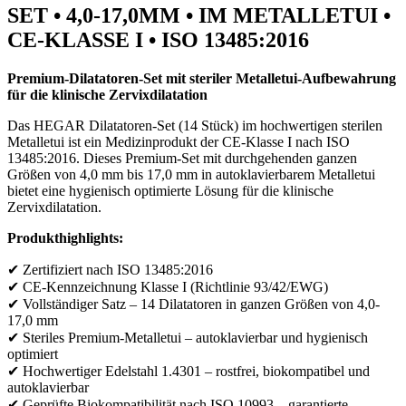
SET • 4,0-17,0MM • IM METALLETUI •
CE-KLASSE I • ISO 13485:2016
Premium-Dilatatoren-Set mit steriler Metalletui-Aufbewahrung
für die klinische Zervixdilatation
Das HEGAR Dilatatoren-Set (14 Stück) im hochwertigen sterilen
Metalletui ist ein Medizinprodukt der CE-Klasse I nach ISO
13485:2016. Dieses Premium-Set mit durchgehenden ganzen
Größen von 4,0 mm bis 17,0 mm in autoklavierbarem Metalletui
bietet eine hygienisch optimierte Lösung für die klinische
Zervixdilatation.
Produkthighlights:
✔ Zertifiziert nach ISO 13485:2016
✔ CE-Kennzeichnung Klasse I (Richtlinie 93/42/EWG)
✔ Vollständiger Satz – 14 Dilatatoren in ganzen Größen von 4,0-
17,0 mm
✔ Steriles Premium-Metalletui – autoklavierbar und hygienisch
optimiert
✔ Hochwertiger Edelstahl 1.4301 – rostfrei, biokompatibel und
autoklavierbar
✔ Geprüfte Biokompatibilität nach ISO 10993 – garantierte