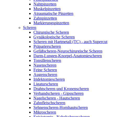
Nahtpinzetten
Muskelpinzetten
Atraumatische Pinzetten
Zahnpinzetten
Markierungspinzetten
Scheren
Chirurgische Scheren
Gynäkologische Scheren
Scheren mit Hartmetall (TC) - auch Supercut
Präparierscheren
Gefäßscheren-Neurochirurgische Scheren
Darm-Lungen-Knorpel-Anatomiescheren
Tonsillenscheren
Nasenscheren
Feine Scheren
Augenscheren
Iridektomiescheren
Ligaturscheren
Drahtscheren und Kronenscheren
Verbandscheren - Gipsscheren
Nagelscheren - Hautscheren
Zahnfleischscheren
Sehnenscheren-Hornhautscheren
Mikroscheren
Episiotomie - Nabelschnurscheren