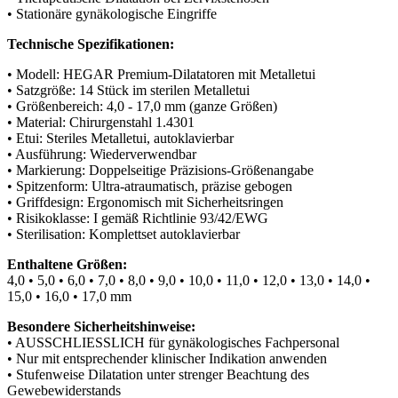
• Stationäre gynäkologische Eingriffe
Technische Spezifikationen:
• Modell: HEGAR Premium-Dilatatoren mit Metalletui
• Satzgröße: 14 Stück im sterilen Metalletui
• Größenbereich: 4,0 - 17,0 mm (ganze Größen)
• Material: Chirurgenstahl 1.4301
• Etui: Steriles Metalletui, autoklavierbar
• Ausführung: Wiederverwendbar
• Markierung: Doppelseitige Präzisions-Größenangabe
• Spitzenform: Ultra-atraumatisch, präzise gebogen
• Griffdesign: Ergonomisch mit Sicherheitsringen
• Risikoklasse: I gemäß Richtlinie 93/42/EWG
• Sterilisation: Komplettset autoklavierbar
Enthaltene Größen:
4,0 • 5,0 • 6,0 • 7,0 • 8,0 • 9,0 • 10,0 • 11,0 • 12,0 • 13,0 • 14,0 •
15,0 • 16,0 • 17,0 mm
Besondere Sicherheitshinweise:
• AUSSCHLIESSLICH für gynäkologisches Fachpersonal
• Nur mit entsprechender klinischer Indikation anwenden
• Stufenweise Dilatation unter strenger Beachtung des
Gewebewiderstands