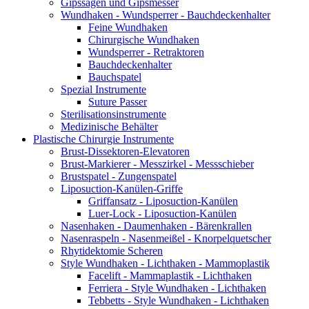
Gipssägen und Gipsmesser
Wundhaken - Wundsperrer - Bauchdeckenhalter
Feine Wundhaken
Chirurgische Wundhaken
Wundsperrer - Retraktoren
Bauchdeckenhalter
Bauchspatel
Spezial Instrumente
Suture Passer
Sterilisationsinstrumente
Medizinische Behälter
Plastische Chirurgie Instrumente
Brust-Dissektoren-Elevatoren
Brust-Markierer - Messzirkel - Messschieber
Brustspatel - Zungenspatel
Liposuction-Kanülen-Griffe
Griffansatz - Liposuction-Kanülen
Luer-Lock - Liposuction-Kanülen
Nasenhaken - Daumenhaken - Bärenkrallen
Nasenraspeln - Nasenmeißel - Knorpelquetscher
Rhytidektomie Scheren
Style Wundhaken - Lichthaken - Mammoplastik
Facelift - Mammaplastik - Lichthaken
Ferriera - Style Wundhaken - Lichthaken
Tebbetts - Style Wundhaken - Lichthaken