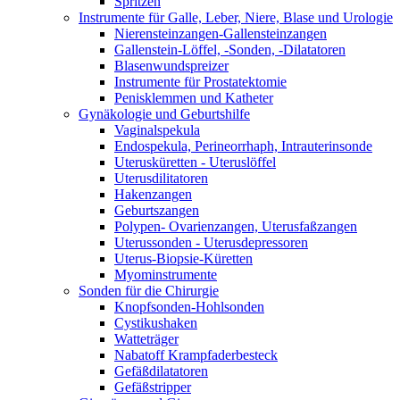
Spritzen
Instrumente für Galle, Leber, Niere, Blase und Urologie
Nierensteinzangen-Gallensteinzangen
Gallenstein-Löffel, -Sonden, -Dilatatoren
Blasenwundspreizer
Instrumente für Prostatektomie
Penisklemmen und Katheter
Gynäkologie und Geburtshilfe
Vaginalspekula
Endospekula, Perineorrhaph, Intrauterinsonde
Uterusküretten - Uteruslöffel
Uterusdilitatoren
Hakenzangen
Geburtszangen
Polypen- Ovarienzangen, Uterusfaßzangen
Uterussonden - Uterusdepressoren
Uterus-Biopsie-Küretten
Myominstrumente
Sonden für die Chirurgie
Knopfsonden-Hohlsonden
Cystikushaken
Watteträger
Nabatoff Krampfaderbesteck
Gefäßdilatatoren
Gefäßstripper