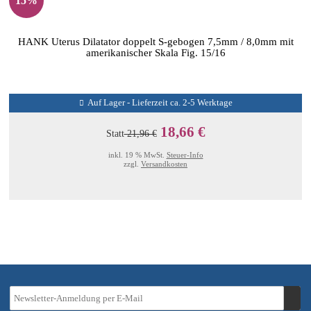
15%
HANK Uterus Dilatator doppelt S-gebogen 7,5mm / 8,0mm mit
amerikanischer Skala Fig. 15/16
Auf Lager - Lieferzeit ca. 2-5 Werktage
18,66 €
Statt
21,96 €
inkl. 19 % MwSt.
Steuer-Info
zzgl.
Versandkosten