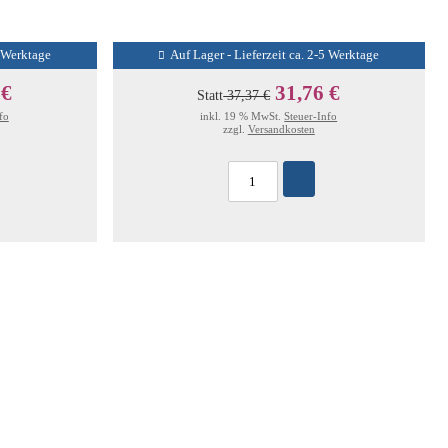
5 Werktage
Auf Lager - Lieferzeit ca. 2-5 Werktage
 €
31,76 €
Statt
37,37 €
fo
inkl. 19 % MwSt.
Steuer-Info
zzgl.
Versandkosten