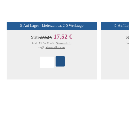
Auf Lager - Lieferzeit ca. 2-5 Werktage
Auf Lag
17,52 €
Statt
20,62 €
St
inkl. 19 % MwSt.
Steuer-Info
i
zzgl.
Versandkosten