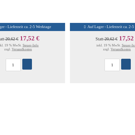
er - Lieferzeit ca. 2-5 Werktage
Auf Lager - Lieferzeit ca. 2-
17,52 €
17,52
att
20,62 €
Statt
20,62 €
nkl. 19 % MwSt.
Steuer-Info
inkl. 19 % MwSt.
Steuer-In
zzgl.
Versandkosten
zzgl.
Versandkosten