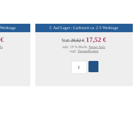
5 Werktage
Auf Lager - Lieferzeit ca. 2-5 Werktage
 €
17,52 €
Statt
20,62 €
fo
inkl. 19 % MwSt.
Steuer-Info
zzgl.
Versandkosten