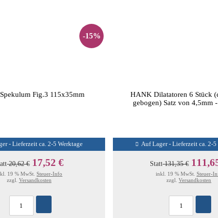
-15%
Spekulum Fig.3 115x35mm
HANK Dilatatoren 6 Stück (
gebogen) Satz von 4,5mm 
er - Lieferzeit ca. 2-5 Werktage
Auf Lager - Lieferzeit ca. 2-
17,52 €
111,6
att
20,62 €
Statt
131,35 €
nkl. 19 % MwSt.
Steuer-Info
inkl. 19 % MwSt.
Steuer-In
zzgl.
Versandkosten
zzgl.
Versandkosten