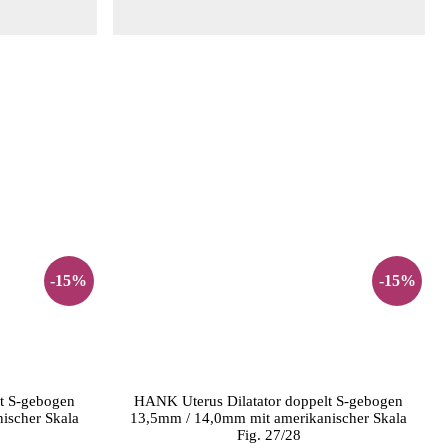
-15%
-15%
t S-gebogen
HANK Uterus Dilatator doppelt S-gebogen
ischer Skala
13,5mm / 14,0mm mit amerikanischer Skala
Fig. 27/28