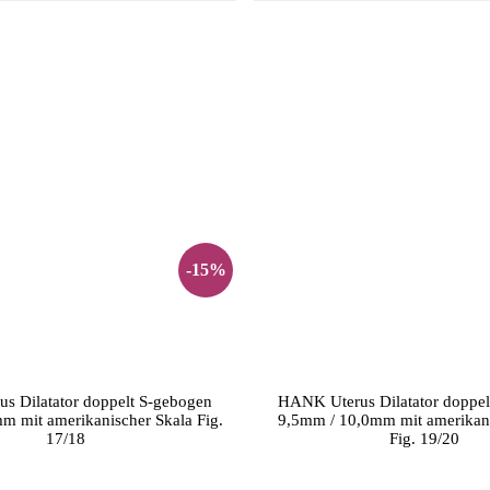
-15%
s Dilatator doppelt S-gebogen
HANK Uterus Dilatator doppel
m mit amerikanischer Skala Fig.
9,5mm / 10,0mm mit amerikani
17/18
Fig. 19/20