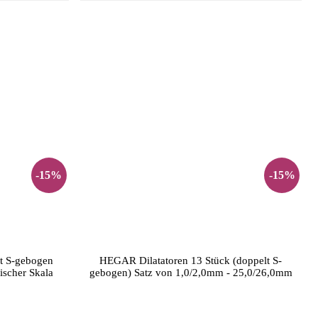
-15%
-15%
t S-gebogen
HEGAR Dilatatoren 13 Stück (doppelt S-
scher Skala
gebogen) Satz von 1,0/2,0mm - 25,0/26,0mm