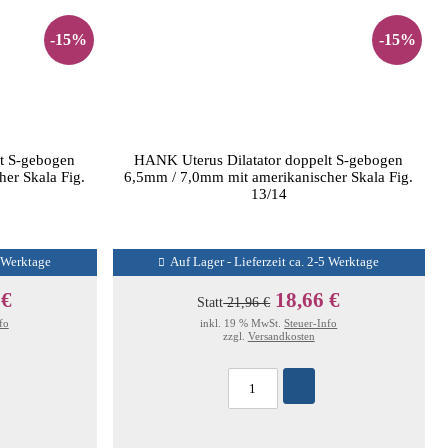
-15%
-15%
t S-gebogen
HANK Uterus Dilatator doppelt S-gebogen
er Skala Fig.
6,5mm / 7,0mm mit amerikanischer Skala Fig.
13/14
5 Werktage
Auf Lager - Lieferzeit ca. 2-5 Werktage
 €
18,66 €
Statt
21,96 €
fo
inkl. 19 % MwSt.
Steuer-Info
zzgl.
Versandkosten