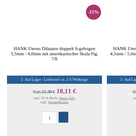
-15%
HANK Uterus Dilatator doppelt S-gebogen
HANK Uteru
3,5mm / 4,0mm mit amerikanischer Skala Fig.
4,5mm / 5,0m
7/8
Auf Lager - Lieferzeit ca. 2-5 Werktage
Auf Lag
18,11 €
Statt
21,30 €
St
inkl. 19 % MwSt.
Steuer-Info
i
zzgl.
Versandkosten