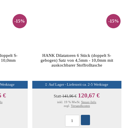
-15%
-15%
doppelt S-
HANK Dilatatoren 6 Stück (doppelt S-
- 10,0mm
gebogen) Satz von 4,5mm - 10,0mm mit
auskochbarer Stoffrolltasche
5 Werktage
Auf Lager - Lieferzeit ca. 2-5 Werktage
5 €
120,67 €
Statt
141,96 €
fo
inkl. 19 % MwSt.
Steuer-Info
zzgl.
Versandkosten