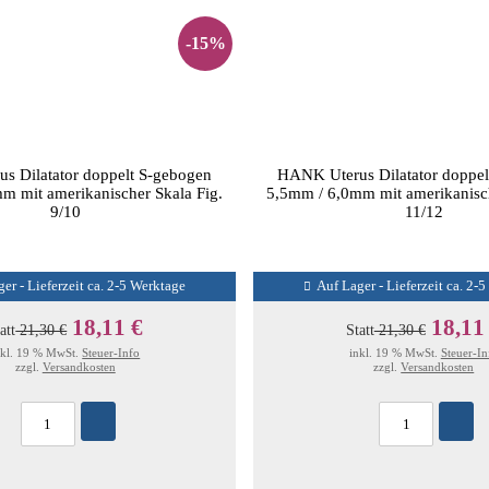
-15%
s Dilatator doppelt S-gebogen
HANK Uterus Dilatator doppel
m mit amerikanischer Skala Fig.
5,5mm / 6,0mm mit amerikanisch
9/10
11/12
er - Lieferzeit ca. 2-5 Werktage
Auf Lager - Lieferzeit ca. 2-
18,11 €
18,11
att
21,30 €
Statt
21,30 €
nkl. 19 % MwSt.
Steuer-Info
inkl. 19 % MwSt.
Steuer-In
zzgl.
Versandkosten
zzgl.
Versandkosten