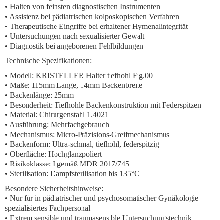
• Halten von feinsten diagnostischen Instrumenten
• Assistenz bei pädiatrischen kolposkopischen Verfahren
• Therapeutische Eingriffe bei erhaltener Hymenalintegrität
• Untersuchungen nach sexualisierter Gewalt
• Diagnostik bei angeborenen Fehlbildungen
Technische Spezifikationen:
• Modell: KRISTELLER Halter tiefhohl Fig.00
• Maße: 115mm Länge, 14mm Backenbreite
• Backenlänge: 25mm
• Besonderheit: Tiefhohle Backenkonstruktion mit Federspitzen
• Material: Chirurgenstahl 1.4021
• Ausführung: Mehrfachgebrauch
• Mechanismus: Micro-Präzisions-Greifmechanismus
• Backenform: Ultra-schmal, tiefhohl, federspitzig
• Oberfläche: Hochglanzpoliert
• Risikoklasse: I gemäß MDR 2017/745
• Sterilisation: Dampfsterilisation bis 135°C
Besondere Sicherheitshinweise:
• Nur für in pädiatrischer und psychosomatischer Gynäkologie
spezialisiertes Fachpersonal
• Extrem sensible und traumasensible Untersuchungstechnik