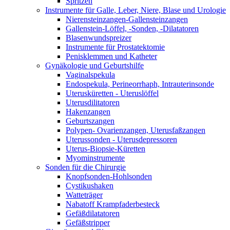
Spritzen
Instrumente für Galle, Leber, Niere, Blase und Urologie
Nierensteinzangen-Gallensteinzangen
Gallenstein-Löffel, -Sonden, -Dilatatoren
Blasenwundspreizer
Instrumente für Prostatektomie
Penisklemmen und Katheter
Gynäkologie und Geburtshilfe
Vaginalspekula
Endospekula, Perineorrhaph, Intrauterinsonde
Uterusküretten - Uteruslöffel
Uterusdilitatoren
Hakenzangen
Geburtszangen
Polypen- Ovarienzangen, Uterusfaßzangen
Uterussonden - Uterusdepressoren
Uterus-Biopsie-Küretten
Myominstrumente
Sonden für die Chirurgie
Knopfsonden-Hohlsonden
Cystikushaken
Watteträger
Nabatoff Krampfaderbesteck
Gefäßdilatatoren
Gefäßstripper