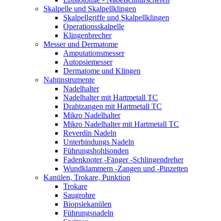
Skalpelle und Skalpellklingen
Skalpellgriffe und Skalpellklingen
Operationsskalpelle
Klingenbrecher
Messer und Dermatome
Amputationsmesser
Autopsiemesser
Dermatome und Klingen
Nahtinstrumente
Nadelhalter
Nadelhalter mit Hartmetall TC
Drahtzangen mit Hartmetall TC
Mikro Nadelhalter
Mikro Nadelhalter mit Hartmetall TC
Reverdin Nadeln
Unterbindungs Nadeln
Führungshohlsonden
Fadenknoter -Fänger -Schlingendreher
Wundklammern -Zangen und -Pinzetten
Kanülen, Trokare, Punktion
Trokare
Saugrohre
Biopsiekanülen
Führungsnadeln