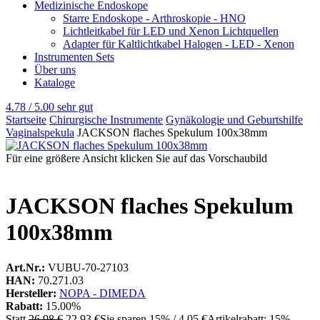
Medizinische Endoskope
Starre Endoskope - Arthroskopie - HNO
Lichtleitkabel für LED und Xenon Lichtquellen
Adapter für Kaltlichtkabel Halogen - LED - Xenon
Instrumenten Sets
Über uns
Kataloge
4.78 / 5.00
sehr gut
Startseite
Chirurgische Instrumente
Gynäkologie und Geburtshilfe
Vaginalspekula
JACKSON flaches Spekulum 100x38mm
Für eine größere Ansicht klicken Sie auf das Vorschaubild
JACKSON flaches Spekulum
100x38mm
Art.Nr.:
VUBU-70-27103
HAN:
70.271.03
Hersteller:
NOPA - DIMEDA
Rabatt:
15.00%
Statt
26,98 €
22,93 €
Sie sparen 15% / 4,05 €
Artikelrabatt: 15%