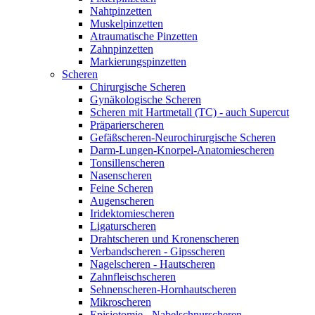
Nahtpinzetten
Muskelpinzetten
Atraumatische Pinzetten
Zahnpinzetten
Markierungspinzetten
Scheren
Chirurgische Scheren
Gynäkologische Scheren
Scheren mit Hartmetall (TC) - auch Supercut
Präparierscheren
Gefäßscheren-Neurochirurgische Scheren
Darm-Lungen-Knorpel-Anatomiescheren
Tonsillenscheren
Nasenscheren
Feine Scheren
Augenscheren
Iridektomiescheren
Ligaturscheren
Drahtscheren und Kronenscheren
Verbandscheren - Gipsscheren
Nagelscheren - Hautscheren
Zahnfleischscheren
Sehnenscheren-Hornhautscheren
Mikroscheren
Episiotomie - Nabelschnurscheren