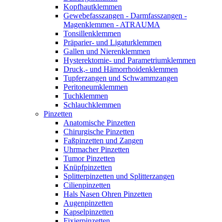
Kopfhautklemmen
Gewebefasszangen - Darmfasszangen -
Magenklemmen - ATRAUMA
Tonsillenklemmen
Präparier- und Ligaturklemmen
Gallen und Nierenklemmen
Hysterektomie- und Parametriumklemmen
Druck,- und Hämorrhoidenklemmen
Tupferzangen und Schwammzangen
Peritoneumklemmen
Tuchklemmen
Schlauchklemmen
Pinzetten
Anatomische Pinzetten
Chirurgische Pinzetten
Faßpinzetten und Zangen
Uhrmacher Pinzetten
Tumor Pinzetten
Knüpfpinzetten
Splitterpinzetten und Splitterzangen
Cilienpinzetten
Hals Nasen Ohren Pinzetten
Augenpinzetten
Kapselpinzetten
Fixierpinzetten