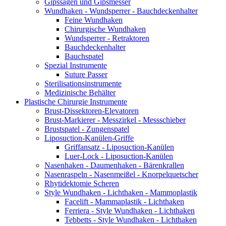
Gipssägen und Gipsmesser
Wundhaken - Wundsperrer - Bauchdeckenhalter
Feine Wundhaken
Chirurgische Wundhaken
Wundsperrer - Retraktoren
Bauchdeckenhalter
Bauchspatel
Spezial Instrumente
Suture Passer
Sterilisationsinstrumente
Medizinische Behälter
Plastische Chirurgie Instrumente
Brust-Dissektoren-Elevatoren
Brust-Markierer - Messzirkel - Messschieber
Brustspatel - Zungenspatel
Liposuction-Kanülen-Griffe
Griffansatz - Liposuction-Kanülen
Luer-Lock - Liposuction-Kanülen
Nasenhaken - Daumenhaken - Bärenkrallen
Nasenraspeln - Nasenmeißel - Knorpelquetscher
Rhytidektomie Scheren
Style Wundhaken - Lichthaken - Mammoplastik
Facelift - Mammaplastik - Lichthaken
Ferriera - Style Wundhaken - Lichthaken
Tebbetts - Style Wundhaken - Lichthaken