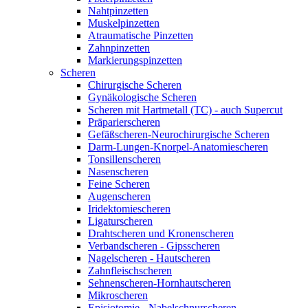
Nahtpinzetten
Muskelpinzetten
Atraumatische Pinzetten
Zahnpinzetten
Markierungspinzetten
Scheren
Chirurgische Scheren
Gynäkologische Scheren
Scheren mit Hartmetall (TC) - auch Supercut
Präparierscheren
Gefäßscheren-Neurochirurgische Scheren
Darm-Lungen-Knorpel-Anatomiescheren
Tonsillenscheren
Nasenscheren
Feine Scheren
Augenscheren
Iridektomiescheren
Ligaturscheren
Drahtscheren und Kronenscheren
Verbandscheren - Gipsscheren
Nagelscheren - Hautscheren
Zahnfleischscheren
Sehnenscheren-Hornhautscheren
Mikroscheren
Episiotomie - Nabelschnurscheren