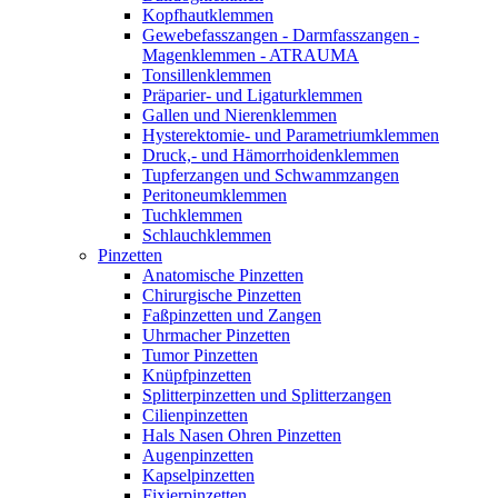
Kopfhautklemmen
Gewebefasszangen - Darmfasszangen -
Magenklemmen - ATRAUMA
Tonsillenklemmen
Präparier- und Ligaturklemmen
Gallen und Nierenklemmen
Hysterektomie- und Parametriumklemmen
Druck,- und Hämorrhoidenklemmen
Tupferzangen und Schwammzangen
Peritoneumklemmen
Tuchklemmen
Schlauchklemmen
Pinzetten
Anatomische Pinzetten
Chirurgische Pinzetten
Faßpinzetten und Zangen
Uhrmacher Pinzetten
Tumor Pinzetten
Knüpfpinzetten
Splitterpinzetten und Splitterzangen
Cilienpinzetten
Hals Nasen Ohren Pinzetten
Augenpinzetten
Kapselpinzetten
Fixierpinzetten