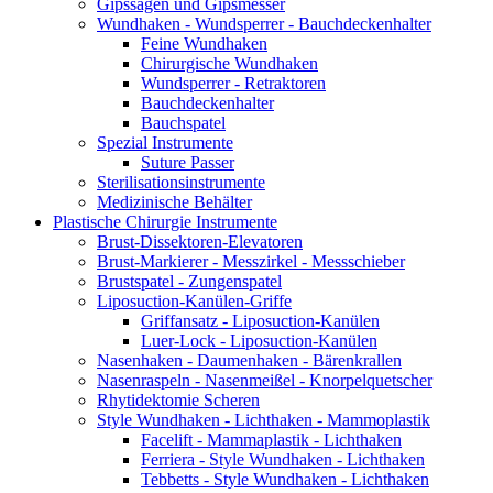
Gipssägen und Gipsmesser
Wundhaken - Wundsperrer - Bauchdeckenhalter
Feine Wundhaken
Chirurgische Wundhaken
Wundsperrer - Retraktoren
Bauchdeckenhalter
Bauchspatel
Spezial Instrumente
Suture Passer
Sterilisationsinstrumente
Medizinische Behälter
Plastische Chirurgie Instrumente
Brust-Dissektoren-Elevatoren
Brust-Markierer - Messzirkel - Messschieber
Brustspatel - Zungenspatel
Liposuction-Kanülen-Griffe
Griffansatz - Liposuction-Kanülen
Luer-Lock - Liposuction-Kanülen
Nasenhaken - Daumenhaken - Bärenkrallen
Nasenraspeln - Nasenmeißel - Knorpelquetscher
Rhytidektomie Scheren
Style Wundhaken - Lichthaken - Mammoplastik
Facelift - Mammaplastik - Lichthaken
Ferriera - Style Wundhaken - Lichthaken
Tebbetts - Style Wundhaken - Lichthaken