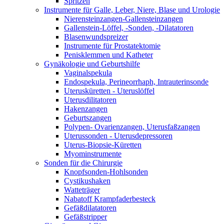
Spritzen
Instrumente für Galle, Leber, Niere, Blase und Urologie
Nierensteinzangen-Gallensteinzangen
Gallenstein-Löffel, -Sonden, -Dilatatoren
Blasenwundspreizer
Instrumente für Prostatektomie
Penisklemmen und Katheter
Gynäkologie und Geburtshilfe
Vaginalspekula
Endospekula, Perineorrhaph, Intrauterinsonde
Uterusküretten - Uteruslöffel
Uterusdilitatoren
Hakenzangen
Geburtszangen
Polypen- Ovarienzangen, Uterusfaßzangen
Uterussonden - Uterusdepressoren
Uterus-Biopsie-Küretten
Myominstrumente
Sonden für die Chirurgie
Knopfsonden-Hohlsonden
Cystikushaken
Watteträger
Nabatoff Krampfaderbesteck
Gefäßdilatatoren
Gefäßstripper