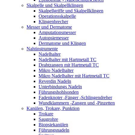
Skalpelle und Skalpellklingen
Skalpellgriffe und Skalpellklingen
Operationsskalpelle
Klingenbrecher
Messer und Dermatome
Amputationsmesser
Autopsiemesser
Dermatome und Klingen
Nahtinstrumente
Nadelhalter
Nadelhalter mit Hartmetall TC
Drahtzangen mit Hartmetall TC
Mikro Nadelhalter
Mikro Nadelhalter mit Hartmetall TC
Reverdin Nadeln
Unterbindungs Nadeln
Führungshohlsonden
Fadenknoter -Fänger -Schlingendreher
Wundklammern -Zangen und -Pinzetten
Kanülen, Trokare, Punktion
Trokare
Saugrohre
Biopsiekanülen
Führungsnadeln