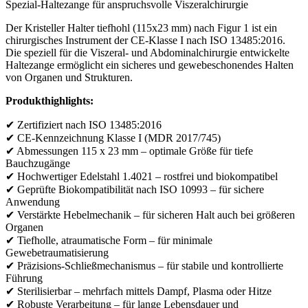
Spezial-Haltezange für anspruchsvolle Viszeralchirurgie
Der Kristeller Halter tiefhohl (115x23 mm) nach Figur 1 ist ein
chirurgisches Instrument der CE-Klasse I nach ISO 13485:2016.
Die speziell für die Viszeral- und Abdominalchirurgie entwickelte
Haltezange ermöglicht ein sicheres und gewebeschonendes Halten
von Organen und Strukturen.
Produkthighlights:
✔ Zertifiziert nach ISO 13485:2016
✔ CE-Kennzeichnung Klasse I (MDR 2017/745)
✔ Abmessungen 115 x 23 mm – optimale Größe für tiefe
Bauchzugänge
✔ Hochwertiger Edelstahl 1.4021 – rostfrei und biokompatibel
✔ Geprüfte Biokompatibilität nach ISO 10993 – für sichere
Anwendung
✔ Verstärkte Hebelmechanik – für sicheren Halt auch bei größeren
Organen
✔ Tiefholle, atraumatische Form – für minimale
Gewebetraumatisierung
✔ Präzisions-Schließmechanismus – für stabile und kontrollierte
Führung
✔ Sterilisierbar – mehrfach mittels Dampf, Plasma oder Hitze
✔ Robuste Verarbeitung – für lange Lebensdauer und