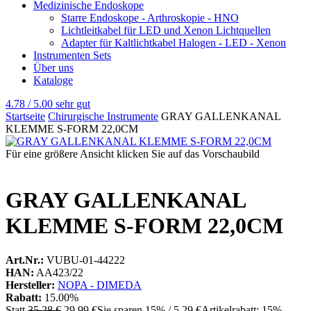
Medizinische Endoskope
Starre Endoskope - Arthroskopie - HNO
Lichtleitkabel für LED und Xenon Lichtquellen
Adapter für Kaltlichtkabel Halogen - LED - Xenon
Instrumenten Sets
Über uns
Kataloge
4.78 / 5.00
sehr gut
Startseite
Chirurgische Instrumente
GRAY GALLENKANAL
KLEMME S-FORM 22,0CM
Für eine größere Ansicht klicken Sie auf das Vorschaubild
GRAY GALLENKANAL
KLEMME S-FORM 22,0CM
Art.Nr.:
VUBU-01-44222
HAN:
AA423/22
Hersteller:
NOPA - DIMEDA
Rabatt:
15.00%
Statt
35,28 €
29,99 €
Sie sparen 15% / 5,29 €
Artikelrabatt: 15%