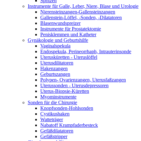
Spritzen
Instrumente für Galle, Leber, Niere, Blase und Urologie
Nierensteinzangen-Gallensteinzangen
Gallenstein-Löffel, -Sonden, -Dilatatoren
Blasenwundspreizer
Instrumente für Prostatektomie
Penisklemmen und Katheter
Gynäkologie und Geburtshilfe
Vaginalspekula
Endospekula, Perineorrhaph, Intrauterinsonde
Uterusküretten - Uteruslöffel
Uterusdilitatoren
Hakenzangen
Geburtszangen
Polypen- Ovarienzangen, Uterusfaßzangen
Uterussonden - Uterusdepressoren
Uterus-Biopsie-Küretten
Myominstrumente
Sonden für die Chirurgie
Knopfsonden-Hohlsonden
Cystikushaken
Watteträger
Nabatoff Krampfaderbesteck
Gefäßdilatatoren
Gefäßstripper