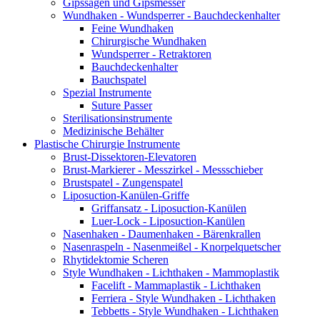
Gipssägen und Gipsmesser
Wundhaken - Wundsperrer - Bauchdeckenhalter
Feine Wundhaken
Chirurgische Wundhaken
Wundsperrer - Retraktoren
Bauchdeckenhalter
Bauchspatel
Spezial Instrumente
Suture Passer
Sterilisationsinstrumente
Medizinische Behälter
Plastische Chirurgie Instrumente
Brust-Dissektoren-Elevatoren
Brust-Markierer - Messzirkel - Messschieber
Brustspatel - Zungenspatel
Liposuction-Kanülen-Griffe
Griffansatz - Liposuction-Kanülen
Luer-Lock - Liposuction-Kanülen
Nasenhaken - Daumenhaken - Bärenkrallen
Nasenraspeln - Nasenmeißel - Knorpelquetscher
Rhytidektomie Scheren
Style Wundhaken - Lichthaken - Mammoplastik
Facelift - Mammaplastik - Lichthaken
Ferriera - Style Wundhaken - Lichthaken
Tebbetts - Style Wundhaken - Lichthaken