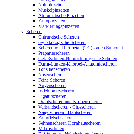
Nahtpinzetten
Muskelpinzetten
Atraumatische Pinzetten
Zahnpinzetten
Markierungspinzetten
Scheren
Chirurgische Scheren
Gynäkologische Scheren
Scheren mit Hartmetall (TC) - auch Supercut
Präparierscheren
Gefäßscheren-Neurochirurgische Scheren
Darm-Lungen-Knorpel-Anatomiescheren
Tonsillenscheren
Nasenscheren
Feine Scheren
Augenscheren
Iridektomiescheren
Ligaturscheren
Drahtscheren und Kronenscheren
Verbandscheren - Gipsscheren
Nagelscheren - Hautscheren
Zahnfleischscheren
Sehnenscheren-Hornhautscheren
Mikroscheren
Episiotomie - Nabelschnurscheren