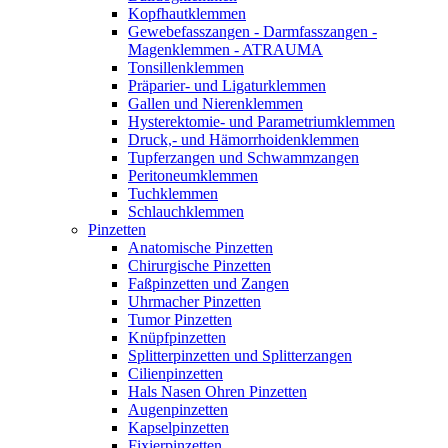
Kopfhautklemmen
Gewebefasszangen - Darmfasszangen -
Magenklemmen - ATRAUMA
Tonsillenklemmen
Präparier- und Ligaturklemmen
Gallen und Nierenklemmen
Hysterektomie- und Parametriumklemmen
Druck,- und Hämorrhoidenklemmen
Tupferzangen und Schwammzangen
Peritoneumklemmen
Tuchklemmen
Schlauchklemmen
Pinzetten
Anatomische Pinzetten
Chirurgische Pinzetten
Faßpinzetten und Zangen
Uhrmacher Pinzetten
Tumor Pinzetten
Knüpfpinzetten
Splitterpinzetten und Splitterzangen
Cilienpinzetten
Hals Nasen Ohren Pinzetten
Augenpinzetten
Kapselpinzetten
Fixierpinzetten