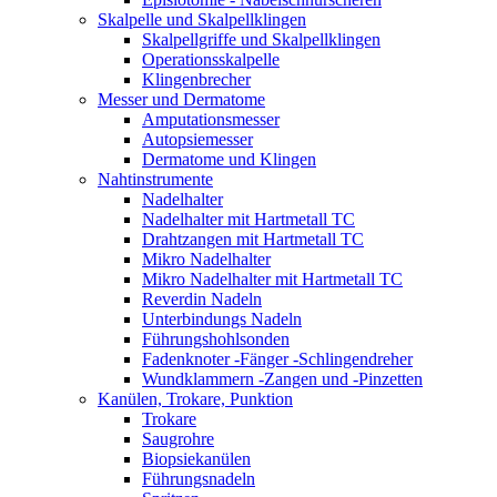
Skalpelle und Skalpellklingen
Skalpellgriffe und Skalpellklingen
Operationsskalpelle
Klingenbrecher
Messer und Dermatome
Amputationsmesser
Autopsiemesser
Dermatome und Klingen
Nahtinstrumente
Nadelhalter
Nadelhalter mit Hartmetall TC
Drahtzangen mit Hartmetall TC
Mikro Nadelhalter
Mikro Nadelhalter mit Hartmetall TC
Reverdin Nadeln
Unterbindungs Nadeln
Führungshohlsonden
Fadenknoter -Fänger -Schlingendreher
Wundklammern -Zangen und -Pinzetten
Kanülen, Trokare, Punktion
Trokare
Saugrohre
Biopsiekanülen
Führungsnadeln