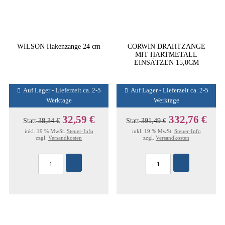
WILSON Hakenzange 24 cm
CORWIN DRAHTZANGE
MIT HARTMETALL
EINSÄTZEN 15,0CM
Auf Lager - Lieferzeit ca. 2-5
Auf Lager - Lieferzeit ca. 2-5
Werktage
Werktage
32,59 €
332,76 €
Statt
38,34 €
Statt
391,49 €
inkl. 19 % MwSt.
Steuer-Info
inkl. 19 % MwSt.
Steuer-Info
zzgl.
Versandkosten
zzgl.
Versandkosten