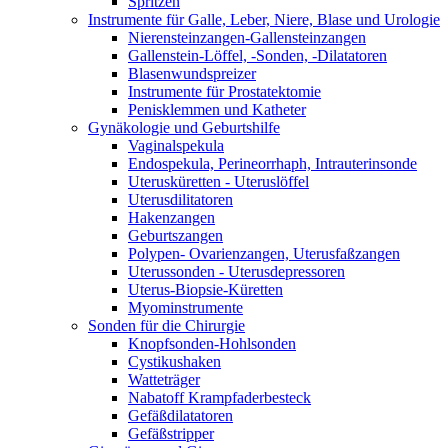
Spritzen
Instrumente für Galle, Leber, Niere, Blase und Urologie
Nierensteinzangen-Gallensteinzangen
Gallenstein-Löffel, -Sonden, -Dilatatoren
Blasenwundspreizer
Instrumente für Prostatektomie
Penisklemmen und Katheter
Gynäkologie und Geburtshilfe
Vaginalspekula
Endospekula, Perineorrhaph, Intrauterinsonde
Uterusküretten - Uteruslöffel
Uterusdilitatoren
Hakenzangen
Geburtszangen
Polypen- Ovarienzangen, Uterusfaßzangen
Uterussonden - Uterusdepressoren
Uterus-Biopsie-Küretten
Myominstrumente
Sonden für die Chirurgie
Knopfsonden-Hohlsonden
Cystikushaken
Watteträger
Nabatoff Krampfaderbesteck
Gefäßdilatatoren
Gefäßstripper