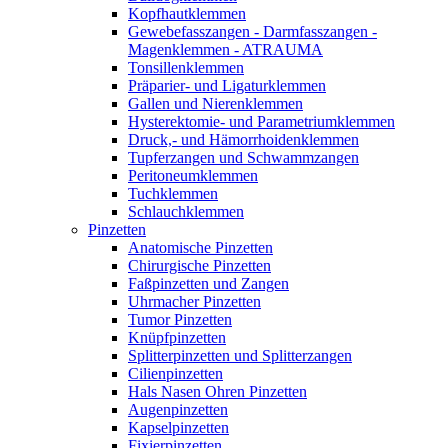
Kopfhautklemmen
Gewebefasszangen - Darmfasszangen -
Magenklemmen - ATRAUMA
Tonsillenklemmen
Präparier- und Ligaturklemmen
Gallen und Nierenklemmen
Hysterektomie- und Parametriumklemmen
Druck,- und Hämorrhoidenklemmen
Tupferzangen und Schwammzangen
Peritoneumklemmen
Tuchklemmen
Schlauchklemmen
Pinzetten
Anatomische Pinzetten
Chirurgische Pinzetten
Faßpinzetten und Zangen
Uhrmacher Pinzetten
Tumor Pinzetten
Knüpfpinzetten
Splitterpinzetten und Splitterzangen
Cilienpinzetten
Hals Nasen Ohren Pinzetten
Augenpinzetten
Kapselpinzetten
Fixierpinzetten