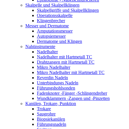
Skalpelle und Skalpellklingen
Skalpellgriffe und Skalpellklingen
Operationsskalpelle
Klingenbrecher
Messer und Dermatome
Amputationsmesser
Autopsiemesser
Dermatome und Klingen
Nahtinstrumente
Nadelhalter
Nadelhalter mit Hartmetall TC
Drahtzangen mit Hartmetall TC
Mikro Nadelhalter
Mikro Nadelhalter mit Hartmetall TC
Reverdin Nadeln
Unterbindungs Nadeln
Führungshohlsonden
Fadenknoter -Fänger -Schlingendreher
Wundklammern -Zangen und -Pinzetten
Kanülen, Trokare, Punktion
Trokare
Saugrohre
Biopsiekanülen
Führungsnadeln