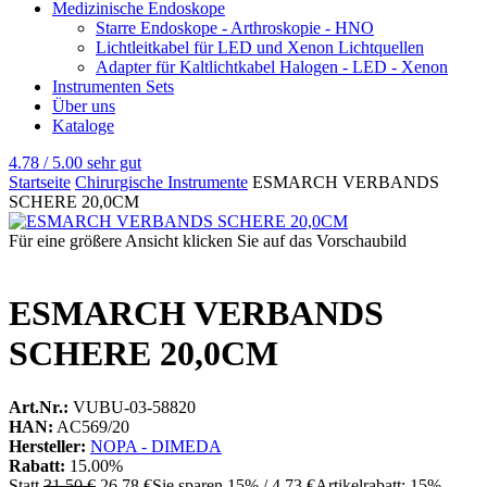
Medizinische Endoskope
Starre Endoskope - Arthroskopie - HNO
Lichtleitkabel für LED und Xenon Lichtquellen
Adapter für Kaltlichtkabel Halogen - LED - Xenon
Instrumenten Sets
Über uns
Kataloge
4.78 / 5.00
sehr gut
Startseite
Chirurgische Instrumente
ESMARCH VERBANDS
SCHERE 20,0CM
Für eine größere Ansicht klicken Sie auf das Vorschaubild
ESMARCH VERBANDS
SCHERE 20,0CM
Art.Nr.:
VUBU-03-58820
HAN:
AC569/20
Hersteller:
NOPA - DIMEDA
Rabatt:
15.00%
Statt
31,50 €
26,78 €
Sie sparen 15% / 4,73 €
Artikelrabatt: 15%