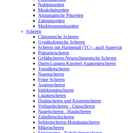
Nahtpinzetten
Muskelpinzetten
Atraumatische Pinzetten
Zahnpinzetten
Markierungspinzetten
Scheren
Chirurgische Scheren
Gynäkologische Scheren
Scheren mit Hartmetall (TC) - auch Supercut
Präparierscheren
Gefäßscheren-Neurochirurgische Scheren
Darm-Lungen-Knorpel-Anatomiescheren
Tonsillenscheren
Nasenscheren
Feine Scheren
Augenscheren
Iridektomiescheren
Ligaturscheren
Drahtscheren und Kronenscheren
Verbandscheren - Gipsscheren
Nagelscheren - Hautscheren
Zahnfleischscheren
Sehnenscheren-Hornhautscheren
Mikroscheren
Episiotomie - Nabelschnurscheren