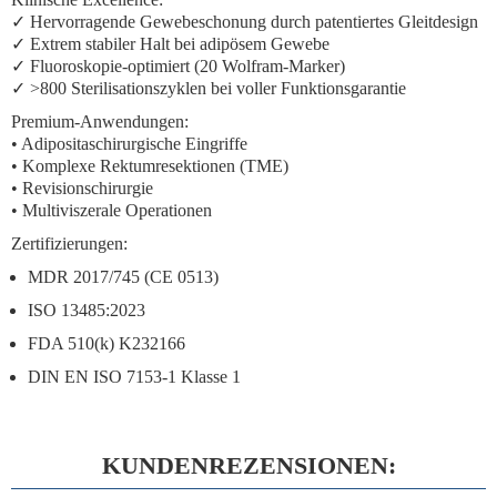
✓
Hervorragende Gewebeschonung
durch patentiertes Gleitdesign
✓
Extrem stabiler Halt
bei adipösem Gewebe
✓
Fluoroskopie-optimiert
(20 Wolfram-Marker)
✓
>800 Sterilisationszyklen
bei voller Funktionsgarantie
Premium-Anwendungen:
• Adipositaschirurgische Eingriffe
• Komplexe Rektumresektionen (TME)
• Revisionschirurgie
• Multiviszerale Operationen
Zertifizierungen:
MDR 2017/745 (CE 0513)
ISO 13485:2023
FDA 510(k) K232166
DIN EN ISO 7153-1 Klasse 1
KUNDENREZENSIONEN: