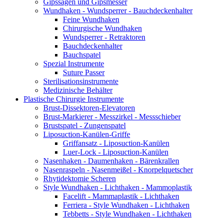
Gipssägen und Gipsmesser
Wundhaken - Wundsperrer - Bauchdeckenhalter
Feine Wundhaken
Chirurgische Wundhaken
Wundsperrer - Retraktoren
Bauchdeckenhalter
Bauchspatel
Spezial Instrumente
Suture Passer
Sterilisationsinstrumente
Medizinische Behälter
Plastische Chirurgie Instrumente
Brust-Dissektoren-Elevatoren
Brust-Markierer - Messzirkel - Messschieber
Brustspatel - Zungenspatel
Liposuction-Kanülen-Griffe
Griffansatz - Liposuction-Kanülen
Luer-Lock - Liposuction-Kanülen
Nasenhaken - Daumenhaken - Bärenkrallen
Nasenraspeln - Nasenmeißel - Knorpelquetscher
Rhytidektomie Scheren
Style Wundhaken - Lichthaken - Mammoplastik
Facelift - Mammaplastik - Lichthaken
Ferriera - Style Wundhaken - Lichthaken
Tebbetts - Style Wundhaken - Lichthaken