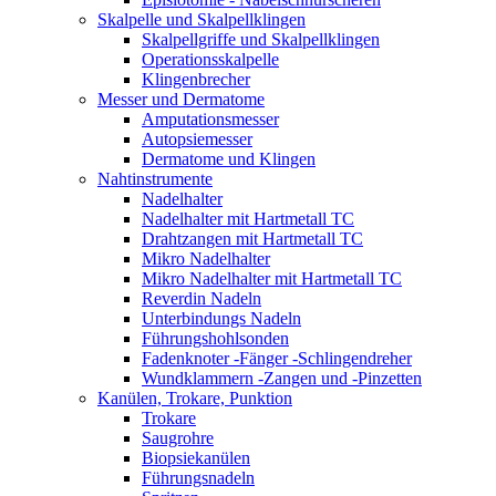
Skalpelle und Skalpellklingen
Skalpellgriffe und Skalpellklingen
Operationsskalpelle
Klingenbrecher
Messer und Dermatome
Amputationsmesser
Autopsiemesser
Dermatome und Klingen
Nahtinstrumente
Nadelhalter
Nadelhalter mit Hartmetall TC
Drahtzangen mit Hartmetall TC
Mikro Nadelhalter
Mikro Nadelhalter mit Hartmetall TC
Reverdin Nadeln
Unterbindungs Nadeln
Führungshohlsonden
Fadenknoter -Fänger -Schlingendreher
Wundklammern -Zangen und -Pinzetten
Kanülen, Trokare, Punktion
Trokare
Saugrohre
Biopsiekanülen
Führungsnadeln