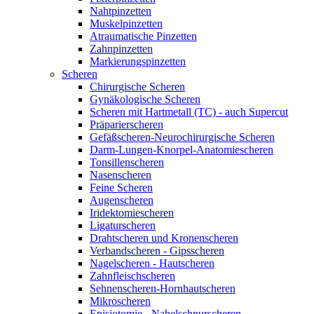
Nahtpinzetten
Muskelpinzetten
Atraumatische Pinzetten
Zahnpinzetten
Markierungspinzetten
Scheren
Chirurgische Scheren
Gynäkologische Scheren
Scheren mit Hartmetall (TC) - auch Supercut
Präparierscheren
Gefäßscheren-Neurochirurgische Scheren
Darm-Lungen-Knorpel-Anatomiescheren
Tonsillenscheren
Nasenscheren
Feine Scheren
Augenscheren
Iridektomiescheren
Ligaturscheren
Drahtscheren und Kronenscheren
Verbandscheren - Gipsscheren
Nagelscheren - Hautscheren
Zahnfleischscheren
Sehnenscheren-Hornhautscheren
Mikroscheren
Episiotomie - Nabelschnurscheren