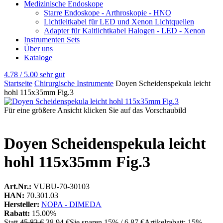
Medizinische Endoskope
Starre Endoskope - Arthroskopie - HNO
Lichtleitkabel für LED und Xenon Lichtquellen
Adapter für Kaltlichtkabel Halogen - LED - Xenon
Instrumenten Sets
Über uns
Kataloge
4.78 / 5.00
sehr gut
Startseite
Chirurgische Instrumente
Doyen Scheidenspekula leicht
hohl 115x35mm Fig.3
Für eine größere Ansicht klicken Sie auf das Vorschaubild
Doyen Scheidenspekula leicht
hohl 115x35mm Fig.3
Art.Nr.:
VUBU-70-30103
HAN:
70.301.03
Hersteller:
NOPA - DIMEDA
Rabatt:
15.00%
Statt
45,82 €
38,94 €
Sie sparen 15% / 6,87 €
Artikelrabatt: 15%