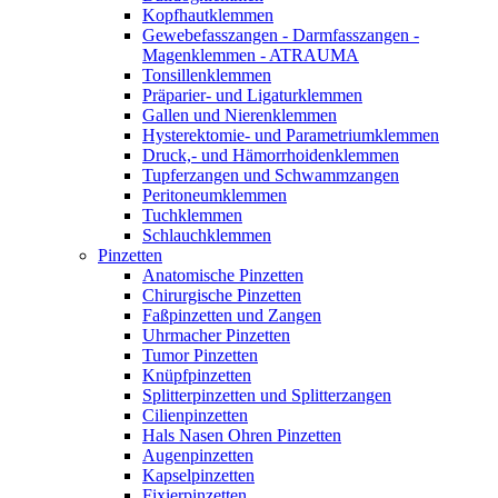
Kopfhautklemmen
Gewebefasszangen - Darmfasszangen -
Magenklemmen - ATRAUMA
Tonsillenklemmen
Präparier- und Ligaturklemmen
Gallen und Nierenklemmen
Hysterektomie- und Parametriumklemmen
Druck,- und Hämorrhoidenklemmen
Tupferzangen und Schwammzangen
Peritoneumklemmen
Tuchklemmen
Schlauchklemmen
Pinzetten
Anatomische Pinzetten
Chirurgische Pinzetten
Faßpinzetten und Zangen
Uhrmacher Pinzetten
Tumor Pinzetten
Knüpfpinzetten
Splitterpinzetten und Splitterzangen
Cilienpinzetten
Hals Nasen Ohren Pinzetten
Augenpinzetten
Kapselpinzetten
Fixierpinzetten