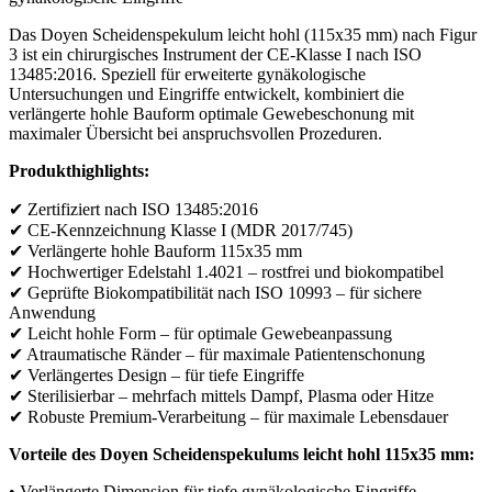
Das Doyen Scheidenspekulum leicht hohl (115x35 mm) nach Figur
3 ist ein chirurgisches Instrument der CE-Klasse I nach ISO
13485:2016. Speziell für erweiterte gynäkologische
Untersuchungen und Eingriffe entwickelt, kombiniert die
verlängerte hohle Bauform optimale Gewebeschonung mit
maximaler Übersicht bei anspruchsvollen Prozeduren.
Produkthighlights:
✔ Zertifiziert nach ISO 13485:2016
✔ CE-Kennzeichnung Klasse I (MDR 2017/745)
✔ Verlängerte hohle Bauform 115x35 mm
✔ Hochwertiger Edelstahl 1.4021 – rostfrei und biokompatibel
✔ Geprüfte Biokompatibilität nach ISO 10993 – für sichere
Anwendung
✔ Leicht hohle Form – für optimale Gewebeanpassung
✔ Atraumatische Ränder – für maximale Patientenschonung
✔ Verlängertes Design – für tiefe Eingriffe
✔ Sterilisierbar – mehrfach mittels Dampf, Plasma oder Hitze
✔ Robuste Premium-Verarbeitung – für maximale Lebensdauer
Vorteile des Doyen Scheidenspekulums leicht hohl 115x35 mm:
• Verlängerte Dimension für tiefe gynäkologische Eingriffe