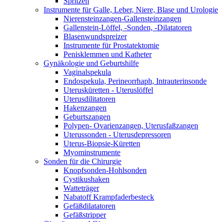
Spritzen
Instrumente für Galle, Leber, Niere, Blase und Urologie
Nierensteinzangen-Gallensteinzangen
Gallenstein-Löffel, -Sonden, -Dilatatoren
Blasenwundspreizer
Instrumente für Prostatektomie
Penisklemmen und Katheter
Gynäkologie und Geburtshilfe
Vaginalspekula
Endospekula, Perineorrhaph, Intrauterinsonde
Uterusküretten - Uteruslöffel
Uterusdilitatoren
Hakenzangen
Geburtszangen
Polypen- Ovarienzangen, Uterusfaßzangen
Uterussonden - Uterusdepressoren
Uterus-Biopsie-Küretten
Myominstrumente
Sonden für die Chirurgie
Knopfsonden-Hohlsonden
Cystikushaken
Watteträger
Nabatoff Krampfaderbesteck
Gefäßdilatatoren
Gefäßstripper