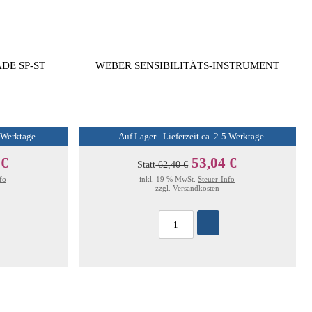
DE SP-ST
WEBER SENSIBILITÄTS-INSTRUMENT
5 Werktage
Auf Lager - Lieferzeit ca. 2-5 Werktage
 €
53,04 €
Statt
62,40 €
fo
inkl. 19 % MwSt.
Steuer-Info
zzgl.
Versandkosten