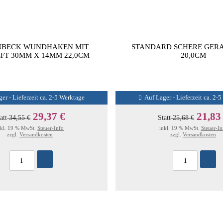
NBECK WUNDHAKEN MIT
STANDARD SCHERE GERA
FT 30MM X 14MM 22,0CM
20,0CM
er - Lieferzeit ca. 2-5 Werktage
Auf Lager - Lieferzeit ca. 2-
29,37 €
21,83
att
34,55 €
Statt
25,68 €
nkl. 19 % MwSt.
Steuer-Info
inkl. 19 % MwSt.
Steuer-In
zzgl.
Versandkosten
zzgl.
Versandkosten