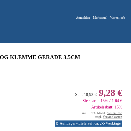
Anmelden
Merkzettel
Warenkorb
OG KLEMME GERADE 3,5CM
9,28 €
Statt
10,92 €
Sie sparen 15% / 1,64 €
Artikelrabatt: 15%
inkl. 19 % MwSt.
Steuer-Info
zzgl.
Versandkosten
Auf Lager - Lieferzeit ca. 2-5 Werktage