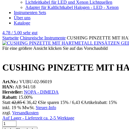
Lichtleitkabel für LED und Xenon Lichtquellen
Adapter für Kaltlichtkabel Halogen - LED - Xenon
Instrumenten Sets
Über uns
Kataloge
4.78 / 5.00
sehr gut
Startseite
Chirurgische Instrumente
CUSHING PINZETTE MIT H
Für eine größere Ansicht klicken Sie auf das Vorschaubild
CUSHING PINZETTE MIT H
Art.Nr.:
VUBU-02-96019
HAN:
AB 941/18
Hersteller:
NOPA - DIMEDA
Rabatt:
15.00%
Statt
42,85 €
36,42 €
Sie sparen 15% / 6,43 €
Artikelrabatt: 15%
inkl. 19 % MwSt.
Steuer-Info
zzgl.
Versandkosten
Auf Lager - Lieferzeit ca. 2-5 Werktage