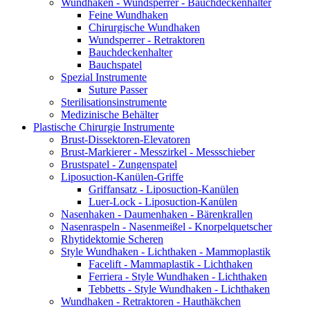
Wundhaken - Wundsperrer - Bauchdeckenhalter
Feine Wundhaken
Chirurgische Wundhaken
Wundsperrer - Retraktoren
Bauchdeckenhalter
Bauchspatel
Spezial Instrumente
Suture Passer
Sterilisationsinstrumente
Medizinische Behälter
Plastische Chirurgie Instrumente
Brust-Dissektoren-Elevatoren
Brust-Markierer - Messzirkel - Messschieber
Brustspatel - Zungenspatel
Liposuction-Kanülen-Griffe
Griffansatz - Liposuction-Kanülen
Luer-Lock - Liposuction-Kanülen
Nasenhaken - Daumenhaken - Bärenkrallen
Nasenraspeln - Nasenmeißel - Knorpelquetscher
Rhytidektomie Scheren
Style Wundhaken - Lichthaken - Mammoplastik
Facelift - Mammaplastik - Lichthaken
Ferriera - Style Wundhaken - Lichthaken
Tebbetts - Style Wundhaken - Lichthaken
Wundhaken - Retraktoren - Hauthäkchen