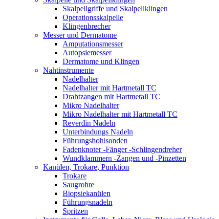
Skalpellgriffe und Skalpellklingen
Operationsskalpelle
Klingenbrecher
Messer und Dermatome
Amputationsmesser
Autopsiemesser
Dermatome und Klingen
Nahtinstrumente
Nadelhalter
Nadelhalter mit Hartmetall TC
Drahtzangen mit Hartmetall TC
Mikro Nadelhalter
Mikro Nadelhalter mit Hartmetall TC
Reverdin Nadeln
Unterbindungs Nadeln
Führungshohlsonden
Fadenknoter -Fänger -Schlingendreher
Wundklammern -Zangen und -Pinzetten
Kanülen, Trokare, Punktion
Trokare
Saugrohre
Biopsiekanülen
Führungsnadeln
Spritzen