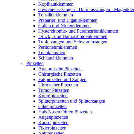
Kopfhautklemmen
Gewebefasszangen - Darmfasszangen - Magen
Tonsillenklemmen
Präparier- und Ligaturklemmen
Gallen und Nierenklemmen
Hysterektomie- und Parametriumklemmen
Druck,- und Hämorrhoidenklemmen
Tupferzangen und Schwammzangen
Peritoneumklemmen
Tuchklemmen
Schlauchklemmen
Pinzetten
Anatomische Pinzetten
Chirurgische Pinzetten
Faßpinzetten und Zangen
Uhrmacher Pinzetten
Tumor Pinzetten
Knüpfpinzetten
Splitterpinzetten und Splitterzangen
Cilienpinzetten
Hals Nasen Ohren Pinzetten
Augenpinzetten
Kapselpinzetten
Fixierpinzetten
Nahtpinzetten