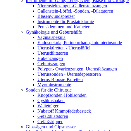
Instrumente für Galle, Leber, Niere, Blase und Urologie
Nierensteinzangen-Gallensteinzangen
Gallenstein-Löffel, -Sonden, -Dilatatoren
Blasenwundspreizer
Instrumente für Prostatektomie
Penisklemmen und Katheter
Gynäkologie und Geburtshilfe
Vaginalspekula
Endospekula, Perineorrhaph, Intrauterinsonde
Uterusküretten - Uteruslöffel
Uterusdilitatoren
Hakenzangen
Geburtszangen
Polypen- Ovarienzangen, Uterusfaßzangen
Uterussonden - Uterusdepressoren
Uterus-Biopsie-Küretten
Myominstrumente
Sonden für die Chirurgie
Knopfsonden-Hohlsonden
Cystikushaken
Watteträger
Nabatoff Krampfaderbesteck
Gefäßdilatatoren
Gefäßstripper
Gipssägen und Gipsmesser