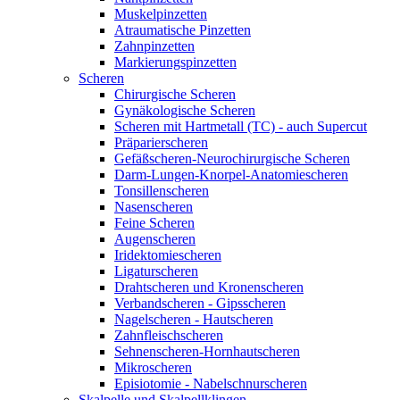
Muskelpinzetten
Atraumatische Pinzetten
Zahnpinzetten
Markierungspinzetten
Scheren
Chirurgische Scheren
Gynäkologische Scheren
Scheren mit Hartmetall (TC) - auch Supercut
Präparierscheren
Gefäßscheren-Neurochirurgische Scheren
Darm-Lungen-Knorpel-Anatomiescheren
Tonsillenscheren
Nasenscheren
Feine Scheren
Augenscheren
Iridektomiescheren
Ligaturscheren
Drahtscheren und Kronenscheren
Verbandscheren - Gipsscheren
Nagelscheren - Hautscheren
Zahnfleischscheren
Sehnenscheren-Hornhautscheren
Mikroscheren
Episiotomie - Nabelschnurscheren
Skalpelle und Skalpellklingen