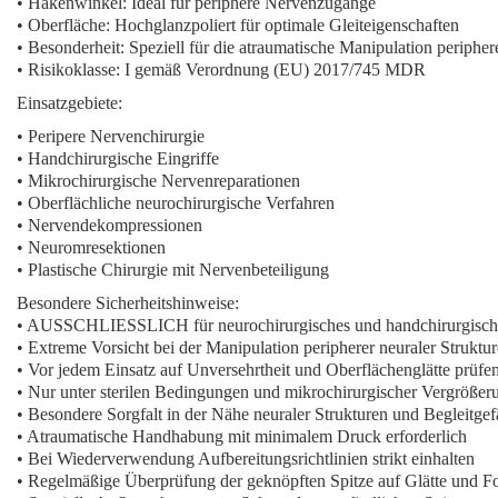
• Hakenwinkel: Ideal für periphere Nervenzugänge
• Oberfläche: Hochglanzpoliert für optimale Gleiteigenschaften
• Besonderheit: Speziell für die atraumatische Manipulation periphe
• Risikoklasse: I gemäß Verordnung (EU) 2017/745 MDR
Einsatzgebiete:
• Peripere Nervenchirurgie
• Handchirurgische Eingriffe
• Mikrochirurgische Nervenreparationen
• Oberflächliche neurochirurgische Verfahren
• Nervendekompressionen
• Neuromresektionen
• Plastische Chirurgie mit Nervenbeteiligung
Besondere Sicherheitshinweise:
• AUSSCHLIESSLICH für neurochirurgisches und handchirurgisch
• Extreme Vorsicht bei der Manipulation peripherer neuraler Struktu
• Vor jedem Einsatz auf Unversehrtheit und Oberflächenglätte prüfe
• Nur unter sterilen Bedingungen und mikrochirurgischer Vergrößeru
• Besondere Sorgfalt in der Nähe neuraler Strukturen und Begleitge
• Atraumatische Handhabung mit minimalem Druck erforderlich
• Bei Wiederverwendung Aufbereitungsrichtlinien strikt einhalten
• Regelmäßige Überprüfung der geknöpften Spitze auf Glätte und F