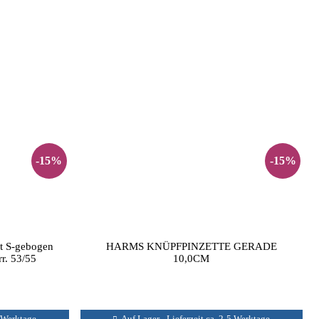
-15%
-15%
lt S-gebogen
HARMS KNÜPFPINZETTE GERADE
r. 53/55
10,0CM