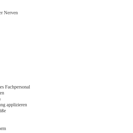
rer Nerven
es Fachpersonal
ren
n
ng applizieren
fäße
orm