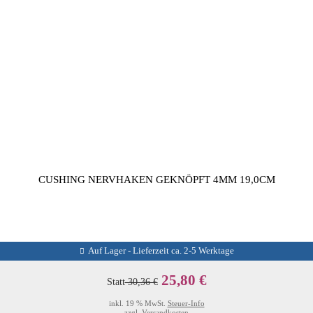
CUSHING NERVHAKEN GEKNÖPFT 4MM 19,0CM
Auf Lager - Lieferzeit ca. 2-5 Werktage
25,80 €
Statt
30,36 €
inkl. 19 % MwSt.
Steuer-Info
zzgl.
Versandkosten