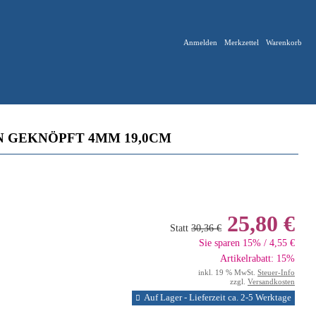
Anmelden
Merkzettel
Warenkorb
 GEKNÖPFT 4MM 19,0CM
25,80 €
Statt
30,36 €
Sie sparen 15% / 4,55 €
Artikelrabatt: 15%
inkl. 19 % MwSt.
Steuer-Info
zzgl.
Versandkosten
Auf Lager - Lieferzeit ca. 2-5 Werktage