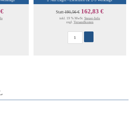
5 Werktage
Auf Lager - Lieferzeit ca. 2-5 Werktage
 €
162,83 €
Statt
191,56 €
fo
inkl. 19 % MwSt.
Steuer-Info
zzgl.
Versandkosten
L