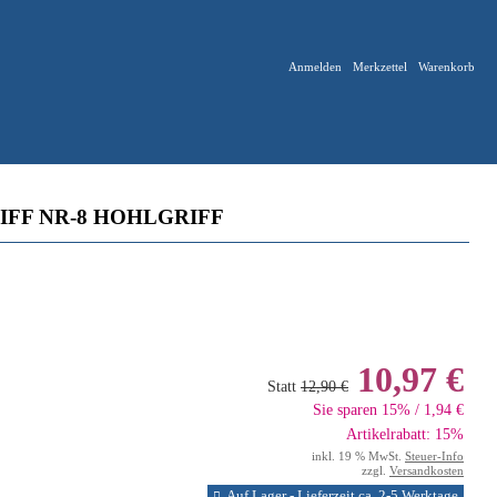
Anmelden
Merkzettel
Warenkorb
FF NR-8 HOHLGRIFF
10,97 €
Statt
12,90 €
Sie sparen 15% / 1,94 €
Artikelrabatt: 15%
inkl. 19 % MwSt.
Steuer-Info
zzgl.
Versandkosten
Auf Lager - Lieferzeit ca. 2-5 Werktage