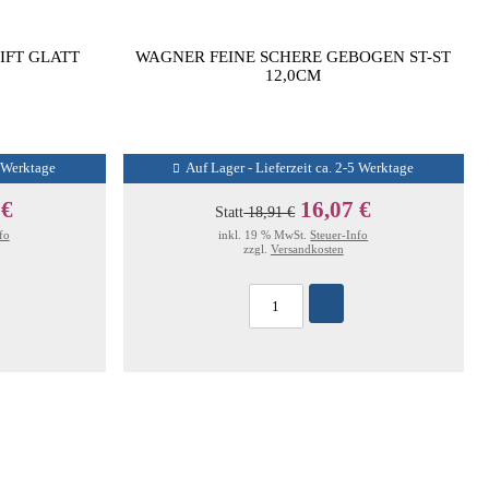
TIFT GLATT
WAGNER FEINE SCHERE GEBOGEN ST-ST
12,0CM
5 Werktage
Auf Lager - Lieferzeit ca. 2-5 Werktage
 €
16,07 €
Statt
18,91 €
fo
inkl. 19 % MwSt.
Steuer-Info
zzgl.
Versandkosten