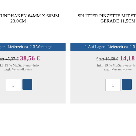
WUNDHAKEN 64MM X 60MM
SPLITTER PINZETTE MIT S
23,0CM
GERADE 11,5CM
er - Lieferzeit ca. 2-5 Werktage
Auf Lager - Lieferzeit ca. 2-
38,56 €
14,18
att
45,37 €
Statt
16,68 €
nkl. 19 % MwSt.
Steuer-Info
inkl. 19 % MwSt.
Steuer-In
zzgl.
Versandkosten
zzgl.
Versandkosten