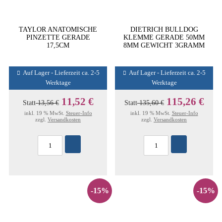
TAYLOR ANATOMISCHE
DIETRICH BULLDOG
PINZETTE GERADE
KLEMME GERADE 50MM
17,5CM
8MM GEWICHT 3GRAMM
Auf Lager - Lieferzeit ca. 2-5
Auf Lager - Lieferzeit ca. 2-5
Werktage
Werktage
11,52 €
115,26 €
Statt
13,56 €
Statt
135,60 €
inkl. 19 % MwSt.
Steuer-Info
inkl. 19 % MwSt.
Steuer-Info
zzgl.
Versandkosten
zzgl.
Versandkosten
-15%
-15%