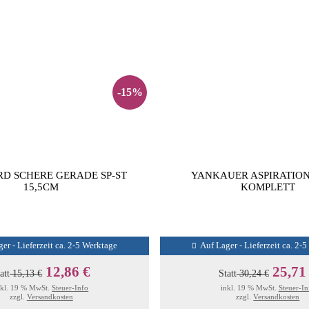
-15%
D SCHERE GERADE SP-ST
YANKAUER ASPIRATIO
15,5CM
KOMPLETT
er - Lieferzeit ca. 2-5 Werktage
Auf Lager - Lieferzeit ca. 2-
12,86 €
25,71
att
15,13 €
Statt
30,24 €
nkl. 19 % MwSt.
Steuer-Info
inkl. 19 % MwSt.
Steuer-In
zzgl.
Versandkosten
zzgl.
Versandkosten