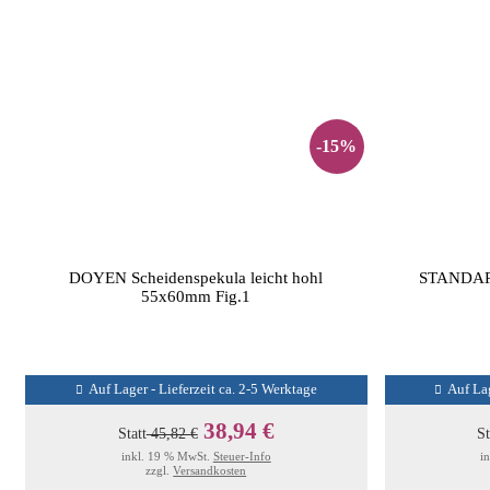
-15%
DOYEN Scheidenspekula leicht hohl
STANDAR
55x60mm Fig.1
Auf Lager - Lieferzeit ca. 2-5 Werktage
Auf Lag
38,94 €
Statt
45,82 €
St
inkl. 19 % MwSt.
Steuer-Info
i
zzgl.
Versandkosten