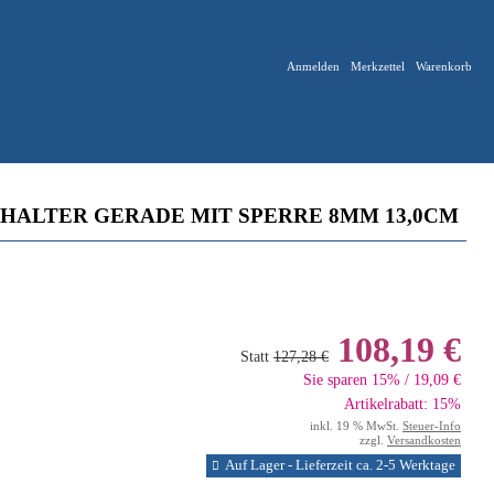
Anmelden
Merkzettel
Warenkorb
HALTER GERADE MIT SPERRE 8MM 13,0CM
108,19 €
Statt
127,28 €
Sie sparen 15% / 19,09 €
Artikelrabatt: 15%
inkl. 19 % MwSt.
Steuer-Info
zzgl.
Versandkosten
Auf Lager - Lieferzeit ca. 2-5 Werktage