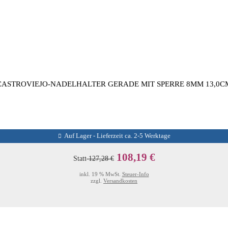
CASTROVIEJO-NADELHALTER GERADE MIT SPERRE 8MM 13,0C
Auf Lager - Lieferzeit ca. 2-5 Werktage
108,19 €
Statt
127,28 €
inkl. 19 % MwSt.
Steuer-Info
zzgl.
Versandkosten