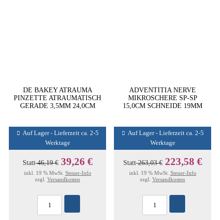
DE BAKEY ATRAUMA
ADVENTITIA NERVE
PINZETTE ATRAUMATISCH
MIKROSCHERE SP-SP
GERADE 3,5MM 24,0CM
15,0CM SCHNEIDE 19MM
Auf Lager - Lieferzeit ca. 2-5
Auf Lager - Lieferzeit ca. 2-5
Werktage
Werktage
39,26 €
223,58 €
Statt
46,19 €
Statt
263,03 €
inkl. 19 % MwSt.
Steuer-Info
inkl. 19 % MwSt.
Steuer-Info
zzgl.
Versandkosten
zzgl.
Versandkosten