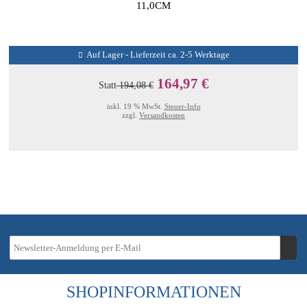
11,0CM
Auf Lager - Lieferzeit ca. 2-5 Werktage
164,97 €
Statt
194,08 €
inkl. 19 % MwSt.
Steuer-Info
zzgl.
Versandkosten
SHOPINFORMATIONEN