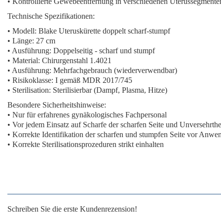
•
Kontrollierte Gewebeentfernung in verschiedenen Uterussegmente
Technische Spezifikationen:
• Modell: Blake Uteruskürette doppelt scharf-stumpf
• Länge: 27 cm
• Ausführung:
Doppelseitig - scharf und stumpf
• Material: Chirurgenstahl 1.4021
• Ausführung: Mehrfachgebrauch (wiederverwendbar)
• Risikoklasse: I gemäß MDR 2017/745
• Sterilisation: Sterilisierbar (Dampf, Plasma, Hitze)
Besondere Sicherheitshinweise:
• Nur für
erfahrenes
gynäkologisches Fachpersonal
• Vor jedem Einsatz auf
Scharfe der scharfen Seite und Unversehrthe
• Korrekte Identifikation der
scharfen und stumpfen Seite
vor Anwe
• Korrekte Sterilisationsprozeduren
strikt einhalten
Schreiben Sie die erste Kundenrezension!