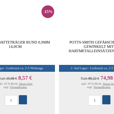
-15%
WATTETRÄGER RUND 0,9MM
POTTS-SMITH GEFÄßSCH
14,0CM
GEWINKELT MIT
HARTMETALLEINSÄTZEN
er - Lieferzeit ca. 2-5 Werktage
Auf Lager - Lieferzeit ca. 2-
8,57 €
74,98
tatt
10,08 €
Statt
88,22 €
nkl. 19 % MwSt.
Steuer-Info
inkl. 19 % MwSt.
Steuer-In
zzgl.
Versandkosten
zzgl.
Versandkosten