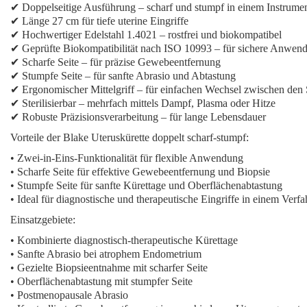
✔
Doppelseitige Ausführung
– scharf und stumpf in einem Instrume
✔ Länge 27 cm für tiefe uterine Eingriffe
✔ Hochwertiger Edelstahl 1.4021 – rostfrei und biokompatibel
✔ Geprüfte Biokompatibilität nach ISO 10993 – für sichere Anwen
✔
Scharfe Seite
– für präzise Gewebeentfernung
✔
Stumpfe Seite
– für sanfte Abrasio und Abtastung
✔ Ergonomischer Mittelgriff – für einfachen Wechsel zwischen den 
✔ Sterilisierbar – mehrfach mittels Dampf, Plasma oder Hitze
✔ Robuste Präzisionsverarbeitung – für lange Lebensdauer
Vorteile der Blake Uteruskürette doppelt scharf-stumpf:
•
Zwei-in-Eins-Funktionalität
für flexible Anwendung
•
Scharfe Seite
für effektive Gewebeentfernung und Biopsie
•
Stumpfe Seite
für sanfte Kürettage und Oberflächenabtastung
• Ideal für diagnostische und therapeutische Eingriffe in einem Verfa
Einsatzgebiete:
•
Kombinierte diagnostisch-therapeutische Kürettage
•
Sanfte Abrasio bei atrophem Endometrium
•
Gezielte Biopsieentnahme mit scharfer Seite
•
Oberflächenabtastung mit stumpfer Seite
•
Postmenopausale Abrasio