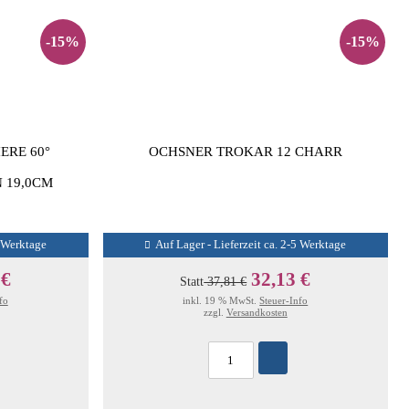
-15%
-15%
ERE 60°
OCHSNER TROKAR 12 CHARR
 19,0CM
5 Werktage
Auf Lager - Lieferzeit ca. 2-5 Werktage
 €
32,13 €
Statt
37,81 €
fo
inkl. 19 % MwSt.
Steuer-Info
zzgl.
Versandkosten