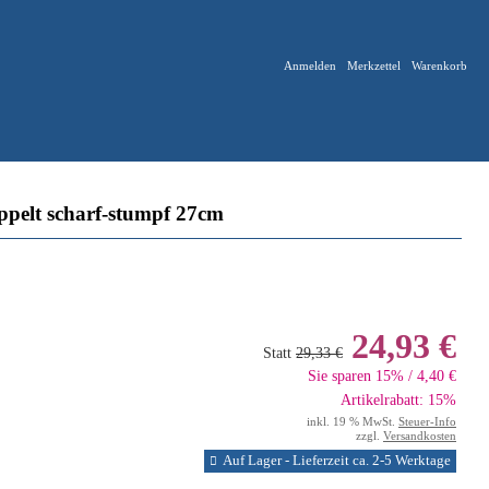
Anmelden
Merkzettel
Warenkorb
pelt scharf-stumpf 27cm
24,93 €
Statt
29,33 €
Sie sparen 15% / 4,40 €
Artikelrabatt: 15%
inkl. 19 % MwSt.
Steuer-Info
zzgl.
Versandkosten
Auf Lager - Lieferzeit ca. 2-5 Werktage