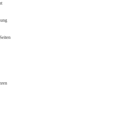
nt
dung
Seiten
hren