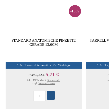
-15%
STANDARD ANATOMISCHE PINZETTE
FARRELL 
GERADE 13,0CM
Auf Lager - Lieferzeit ca. 2-5 Werktage
Auf Lag
5,71 €
Statt
6,72 €
S
inkl. 19 % MwSt.
Steuer-Info
i
zzgl.
Versandkosten