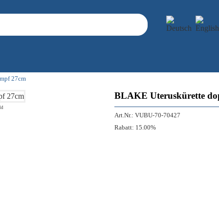
umpf 27cm
BLAKE Uteruskürette dop
ld
Art.Nr.:
VUBU-70-70427
Rabatt:
15.00%