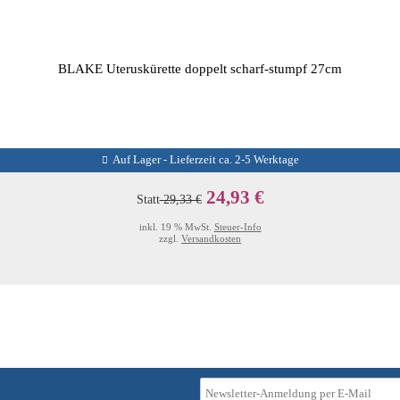
BLAKE Uteruskürette doppelt scharf-stumpf 27cm
Auf Lager - Lieferzeit ca. 2-5 Werktage
24,93 €
Statt
29,33 €
inkl. 19 % MwSt.
Steuer-Info
zzgl.
Versandkosten