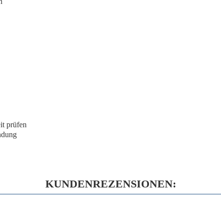
n
it
prüfen
ndung
KUNDENREZENSIONEN: