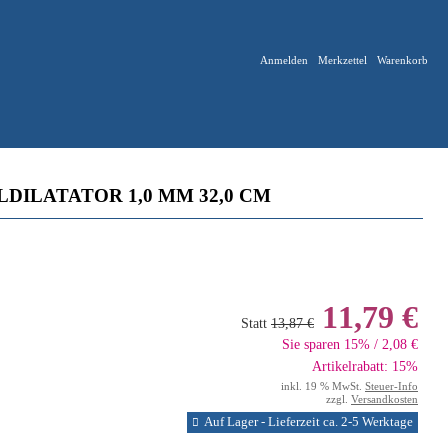
Anmelden
Merkzettel
Warenkorb
ILATATOR 1,0 MM 32,0 CM
11,79 €
Statt
13,87 €
Sie sparen 15% / 2,08 €
Artikelrabatt: 15%
inkl. 19 % MwSt.
Steuer-Info
zzgl.
Versandkosten
Auf Lager - Lieferzeit ca. 2-5 Werktage