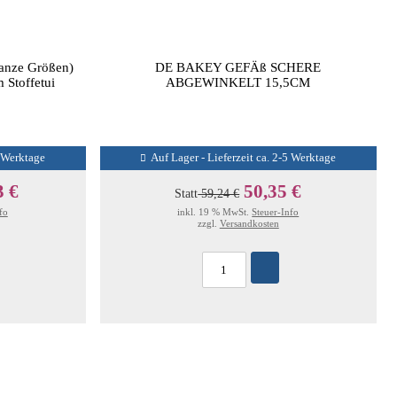
anze Größen)
DE BAKEY GEFÄß SCHERE
 Stoffetui
ABGEWINKELT 15,5CM
5 Werktage
Auf Lager - Lieferzeit ca. 2-5 Werktage
3 €
50,35 €
Statt
59,24 €
fo
inkl. 19 % MwSt.
Steuer-Info
zzgl.
Versandkosten