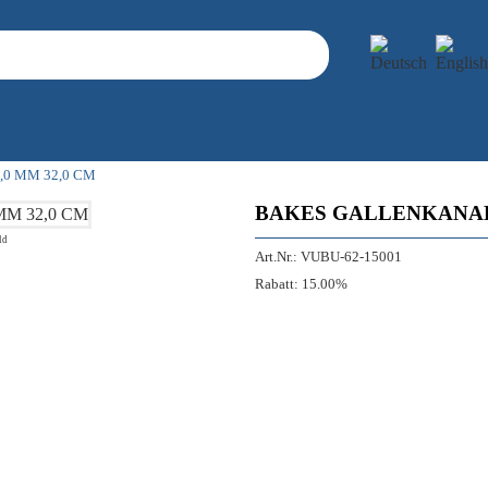
0 MM 32,0 CM
BAKES GALLENKANALD
ld
Art.Nr.:
VUBU-62-15001
Rabatt:
15.00%