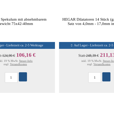
pekulum mit abnehmbarem
HEGAR Dilatatoren 14 Stück (g
ewicht 75x42-40mm
Satz von 4,0mm - 17,0mm im
er - Lieferzeit ca. 2-5 Werktage
Auf Lager - Lieferzeit ca. 2-
106,16 €
211,1
tt
124,90 €
Statt
248,39 €
nkl. 19 % MwSt.
Steuer-Info
inkl. 19 % MwSt.
Steuer-In
zzgl.
Versandkosten
zzgl.
Versandkosten