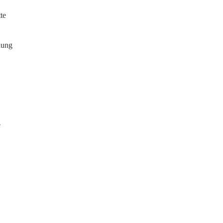
te
dung
e