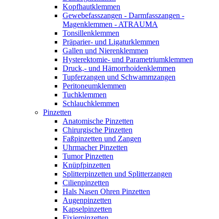
Kopfhautklemmen
Gewebefasszangen - Darmfasszangen -
Magenklemmen - ATRAUMA
Tonsillenklemmen
Präparier- und Ligaturklemmen
Gallen und Nierenklemmen
Hysterektomie- und Parametriumklemmen
Druck,- und Hämorrhoidenklemmen
Tupferzangen und Schwammzangen
Peritoneumklemmen
Tuchklemmen
Schlauchklemmen
Pinzetten
Anatomische Pinzetten
Chirurgische Pinzetten
Faßpinzetten und Zangen
Uhrmacher Pinzetten
Tumor Pinzetten
Knüpfpinzetten
Splitterpinzetten und Splitterzangen
Cilienpinzetten
Hals Nasen Ohren Pinzetten
Augenpinzetten
Kapselpinzetten
Fixierpinzetten