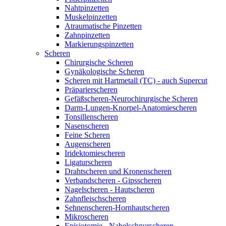
Nahtpinzetten
Muskelpinzetten
Atraumatische Pinzetten
Zahnpinzetten
Markierungspinzetten
Scheren
Chirurgische Scheren
Gynäkologische Scheren
Scheren mit Hartmetall (TC) - auch Supercut
Präparierscheren
Gefäßscheren-Neurochirurgische Scheren
Darm-Lungen-Knorpel-Anatomiescheren
Tonsillenscheren
Nasenscheren
Feine Scheren
Augenscheren
Iridektomiescheren
Ligaturscheren
Drahtscheren und Kronenscheren
Verbandscheren - Gipsscheren
Nagelscheren - Hautscheren
Zahnfleischscheren
Sehnenscheren-Hornhautscheren
Mikroscheren
Episiotomie - Nabelschnurscheren