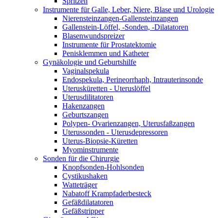
Spritzen
Instrumente für Galle, Leber, Niere, Blase und Urologie
Nierensteinzangen-Gallensteinzangen
Gallenstein-Löffel, -Sonden, -Dilatatoren
Blasenwundspreizer
Instrumente für Prostatektomie
Penisklemmen und Katheter
Gynäkologie und Geburtshilfe
Vaginalspekula
Endospekula, Perineorrhaph, Intrauterinsonde
Uterusküretten - Uteruslöffel
Uterusdilitatoren
Hakenzangen
Geburtszangen
Polypen- Ovarienzangen, Uterusfaßzangen
Uterussonden - Uterusdepressoren
Uterus-Biopsie-Küretten
Myominstrumente
Sonden für die Chirurgie
Knopfsonden-Hohlsonden
Cystikushaken
Watteträger
Nabatoff Krampfaderbesteck
Gefäßdilatatoren
Gefäßstripper