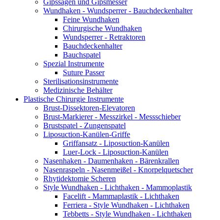
Gipssägen und Gipsmesser
Wundhaken - Wundsperrer - Bauchdeckenhalter
Feine Wundhaken
Chirurgische Wundhaken
Wundsperrer - Retraktoren
Bauchdeckenhalter
Bauchspatel
Spezial Instrumente
Suture Passer
Sterilisationsinstrumente
Medizinische Behälter
Plastische Chirurgie Instrumente
Brust-Dissektoren-Elevatoren
Brust-Markierer - Messzirkel - Messschieber
Brustspatel - Zungenspatel
Liposuction-Kanülen-Griffe
Griffansatz - Liposuction-Kanülen
Luer-Lock - Liposuction-Kanülen
Nasenhaken - Daumenhaken - Bärenkrallen
Nasenraspeln - Nasenmeißel - Knorpelquetscher
Rhytidektomie Scheren
Style Wundhaken - Lichthaken - Mammoplastik
Facelift - Mammaplastik - Lichthaken
Ferriera - Style Wundhaken - Lichthaken
Tebbetts - Style Wundhaken - Lichthaken