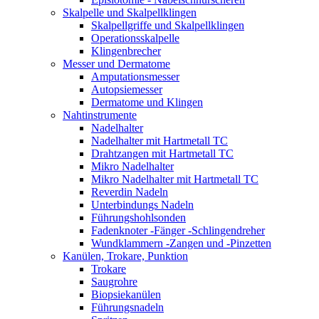
Skalpelle und Skalpellklingen
Skalpellgriffe und Skalpellklingen
Operationsskalpelle
Klingenbrecher
Messer und Dermatome
Amputationsmesser
Autopsiemesser
Dermatome und Klingen
Nahtinstrumente
Nadelhalter
Nadelhalter mit Hartmetall TC
Drahtzangen mit Hartmetall TC
Mikro Nadelhalter
Mikro Nadelhalter mit Hartmetall TC
Reverdin Nadeln
Unterbindungs Nadeln
Führungshohlsonden
Fadenknoter -Fänger -Schlingendreher
Wundklammern -Zangen und -Pinzetten
Kanülen, Trokare, Punktion
Trokare
Saugrohre
Biopsiekanülen
Führungsnadeln