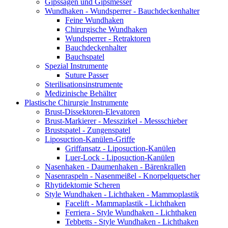
Gipssägen und Gipsmesser
Wundhaken - Wundsperrer - Bauchdeckenhalter
Feine Wundhaken
Chirurgische Wundhaken
Wundsperrer - Retraktoren
Bauchdeckenhalter
Bauchspatel
Spezial Instrumente
Suture Passer
Sterilisationsinstrumente
Medizinische Behälter
Plastische Chirurgie Instrumente
Brust-Dissektoren-Elevatoren
Brust-Markierer - Messzirkel - Messschieber
Brustspatel - Zungenspatel
Liposuction-Kanülen-Griffe
Griffansatz - Liposuction-Kanülen
Luer-Lock - Liposuction-Kanülen
Nasenhaken - Daumenhaken - Bärenkrallen
Nasenraspeln - Nasenmeißel - Knorpelquetscher
Rhytidektomie Scheren
Style Wundhaken - Lichthaken - Mammoplastik
Facelift - Mammaplastik - Lichthaken
Ferriera - Style Wundhaken - Lichthaken
Tebbetts - Style Wundhaken - Lichthaken