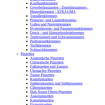
Kopfhautklemmen
Gewebefasszangen - Darmfasszangen -
Magenklemmen - ATRAUMA
Tonsillenklemmen
Präparier- und Ligaturklemmen
Gallen und Nierenklemmen
Hysterektomie- und Parametriumklemmen
Druck,- und Hämorrhoidenklemmen
Tupferzangen und Schwammzangen
Peritoneumklemmen
Tuchklemmen
Schlauchklemmen
Pinzetten
Anatomische Pinzetten
Chirurgische Pinzetten
Faßpinzetten und Zangen
Uhrmacher Pinzetten
Tumor Pinzetten
Knüpfpinzetten
Splitterpinzetten und Splitterzangen
Cilienpinzetten
Hals Nasen Ohren Pinzetten
Augenpinzetten
Kapselpinzetten
Fixierpinzetten