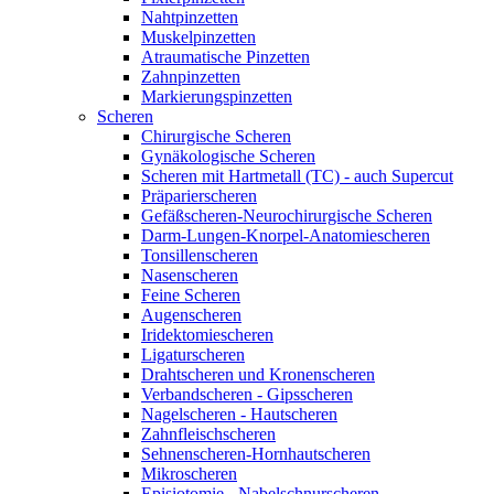
Nahtpinzetten
Muskelpinzetten
Atraumatische Pinzetten
Zahnpinzetten
Markierungspinzetten
Scheren
Chirurgische Scheren
Gynäkologische Scheren
Scheren mit Hartmetall (TC) - auch Supercut
Präparierscheren
Gefäßscheren-Neurochirurgische Scheren
Darm-Lungen-Knorpel-Anatomiescheren
Tonsillenscheren
Nasenscheren
Feine Scheren
Augenscheren
Iridektomiescheren
Ligaturscheren
Drahtscheren und Kronenscheren
Verbandscheren - Gipsscheren
Nagelscheren - Hautscheren
Zahnfleischscheren
Sehnenscheren-Hornhautscheren
Mikroscheren
Episiotomie - Nabelschnurscheren