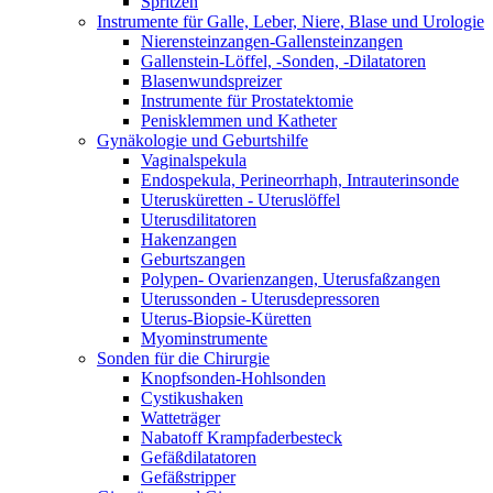
Spritzen
Instrumente für Galle, Leber, Niere, Blase und Urologie
Nierensteinzangen-Gallensteinzangen
Gallenstein-Löffel, -Sonden, -Dilatatoren
Blasenwundspreizer
Instrumente für Prostatektomie
Penisklemmen und Katheter
Gynäkologie und Geburtshilfe
Vaginalspekula
Endospekula, Perineorrhaph, Intrauterinsonde
Uterusküretten - Uteruslöffel
Uterusdilitatoren
Hakenzangen
Geburtszangen
Polypen- Ovarienzangen, Uterusfaßzangen
Uterussonden - Uterusdepressoren
Uterus-Biopsie-Küretten
Myominstrumente
Sonden für die Chirurgie
Knopfsonden-Hohlsonden
Cystikushaken
Watteträger
Nabatoff Krampfaderbesteck
Gefäßdilatatoren
Gefäßstripper