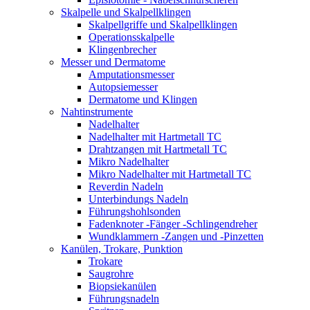
Skalpelle und Skalpellklingen
Skalpellgriffe und Skalpellklingen
Operationsskalpelle
Klingenbrecher
Messer und Dermatome
Amputationsmesser
Autopsiemesser
Dermatome und Klingen
Nahtinstrumente
Nadelhalter
Nadelhalter mit Hartmetall TC
Drahtzangen mit Hartmetall TC
Mikro Nadelhalter
Mikro Nadelhalter mit Hartmetall TC
Reverdin Nadeln
Unterbindungs Nadeln
Führungshohlsonden
Fadenknoter -Fänger -Schlingendreher
Wundklammern -Zangen und -Pinzetten
Kanülen, Trokare, Punktion
Trokare
Saugrohre
Biopsiekanülen
Führungsnadeln