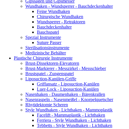
Gipssägen und Gipsmesser
Wundhaken - Wundsperrer - Bauchdeckenhalter
Feine Wundhaken
Chirurgische Wundhaken
Wundsperrer - Retraktoren
Bauchdeckenhalter
Bauchspatel
Spezial Instrumente
Suture Passer
Sterilisationsinstrumente
Medizinische Behälter
Plastische Chirurgie Instrumente
Brust-Dissektoren-Elevatoren
Brust-Markierer - Messzirkel - Messschieber
Brustspatel - Zungenspatel
Liposuction-Kanülen-Griffe
Griffansatz - Liposuction-Kanülen
Luer-Lock - Liposuction-Kanülen
Nasenhaken - Daumenhaken - Bärenkrallen
Nasenraspeln - Nasenmeißel - Knorpelquetscher
Rhytidektomie Scheren
Style Wundhaken - Lichthaken - Mammoplastik
Facelift - Mammaplastik - Lichthaken
Ferriera - Style Wundhaken - Lichthaken
Tebbetts - Style Wundhaken - Lichthaken