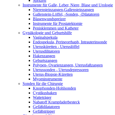
Spritzen
Instrumente für Galle, Leber, Niere, Blase und Urologie
Nierensteinzangen-Gallensteinzangen
Gallenstein-Löffel, -Sonden, -Dilatatoren
Blasenwundspreizer
Instrumente für Prostatektomie
Penisklemmen und Katheter
Gynäkologie und Geburtshilfe
Vaginalspekula
Endospekula, Perineorrhaph, Intrauterinsonde
Uterusküretten - Uteruslöffel
Uterusdilitatoren
Hakenzangen
Geburtszangen
Polypen- Ovarienzangen, Uterusfaßzangen
Uterussonden - Uterusdepressoren
Uterus-Biopsie-Küretten
Myominstrumente
Sonden für die Chirurgie
Knopfsonden-Hohlsonden
Cystikushaken
Watteträger
Nabatoff Krampfaderbesteck
Gefäßdilatatoren
Gefäßstripper