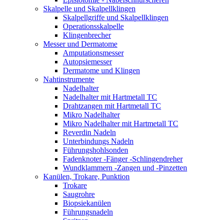
Skalpelle und Skalpellklingen
Skalpellgriffe und Skalpellklingen
Operationsskalpelle
Klingenbrecher
Messer und Dermatome
Amputationsmesser
Autopsiemesser
Dermatome und Klingen
Nahtinstrumente
Nadelhalter
Nadelhalter mit Hartmetall TC
Drahtzangen mit Hartmetall TC
Mikro Nadelhalter
Mikro Nadelhalter mit Hartmetall TC
Reverdin Nadeln
Unterbindungs Nadeln
Führungshohlsonden
Fadenknoter -Fänger -Schlingendreher
Wundklammern -Zangen und -Pinzetten
Kanülen, Trokare, Punktion
Trokare
Saugrohre
Biopsiekanülen
Führungsnadeln