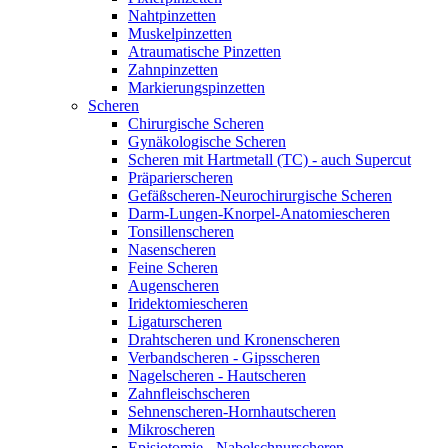
Nahtpinzetten
Muskelpinzetten
Atraumatische Pinzetten
Zahnpinzetten
Markierungspinzetten
Scheren
Chirurgische Scheren
Gynäkologische Scheren
Scheren mit Hartmetall (TC) - auch Supercut
Präparierscheren
Gefäßscheren-Neurochirurgische Scheren
Darm-Lungen-Knorpel-Anatomiescheren
Tonsillenscheren
Nasenscheren
Feine Scheren
Augenscheren
Iridektomiescheren
Ligaturscheren
Drahtscheren und Kronenscheren
Verbandscheren - Gipsscheren
Nagelscheren - Hautscheren
Zahnfleischscheren
Sehnenscheren-Hornhautscheren
Mikroscheren
Episiotomie - Nabelschnurscheren