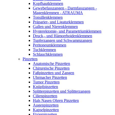
Kopfhautklemmen
Gewebefasszangen - Darmfasszangen -
Magenklemmen - ATRAUMA
Tonsillenklemmen
Präparier- und Ligaturklemmen
Gallen und Nierenklemmen
Hysterektomie- und Parametriumklemmen
Druck,- und Hämorrhoidenklemmen
Tupferzangen und Schwammzangen
Peritoneumklemmen
Tuchklemmen
Schlauchklemmen
Pinzetten
Anatomische Pinzetten
Chirurgische Pinzetten
Faßpinzetten und Zangen
Uhrmacher Pinzetten
Tumor Pinzetten
Knüpfpinzetten
Splitterpinzetten und Splitterzangen
Cilienpinzetten
Hals Nasen Ohren Pinzetten
Augenpinzetten
Kapselpinzetten
Fixierpinzetten