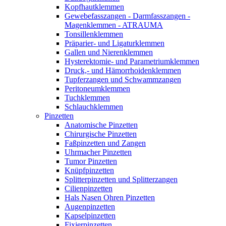
Kopfhautklemmen
Gewebefasszangen - Darmfasszangen -
Magenklemmen - ATRAUMA
Tonsillenklemmen
Präparier- und Ligaturklemmen
Gallen und Nierenklemmen
Hysterektomie- und Parametriumklemmen
Druck,- und Hämorrhoidenklemmen
Tupferzangen und Schwammzangen
Peritoneumklemmen
Tuchklemmen
Schlauchklemmen
Pinzetten
Anatomische Pinzetten
Chirurgische Pinzetten
Faßpinzetten und Zangen
Uhrmacher Pinzetten
Tumor Pinzetten
Knüpfpinzetten
Splitterpinzetten und Splitterzangen
Cilienpinzetten
Hals Nasen Ohren Pinzetten
Augenpinzetten
Kapselpinzetten
Fixierpinzetten