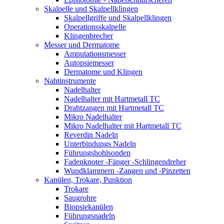
Skalpelle und Skalpellklingen
Skalpellgriffe und Skalpellklingen
Operationsskalpelle
Klingenbrecher
Messer und Dermatome
Amputationsmesser
Autopsiemesser
Dermatome und Klingen
Nahtinstrumente
Nadelhalter
Nadelhalter mit Hartmetall TC
Drahtzangen mit Hartmetall TC
Mikro Nadelhalter
Mikro Nadelhalter mit Hartmetall TC
Reverdin Nadeln
Unterbindungs Nadeln
Führungshohlsonden
Fadenknoter -Fänger -Schlingendreher
Wundklammern -Zangen und -Pinzetten
Kanülen, Trokare, Punktion
Trokare
Saugrohre
Biopsiekanülen
Führungsnadeln