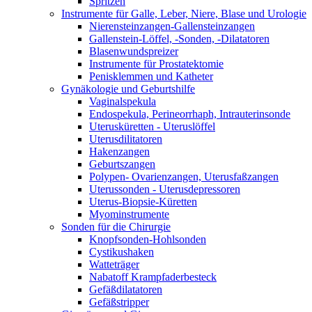
Spritzen
Instrumente für Galle, Leber, Niere, Blase und Urologie
Nierensteinzangen-Gallensteinzangen
Gallenstein-Löffel, -Sonden, -Dilatatoren
Blasenwundspreizer
Instrumente für Prostatektomie
Penisklemmen und Katheter
Gynäkologie und Geburtshilfe
Vaginalspekula
Endospekula, Perineorrhaph, Intrauterinsonde
Uterusküretten - Uteruslöffel
Uterusdilitatoren
Hakenzangen
Geburtszangen
Polypen- Ovarienzangen, Uterusfaßzangen
Uterussonden - Uterusdepressoren
Uterus-Biopsie-Küretten
Myominstrumente
Sonden für die Chirurgie
Knopfsonden-Hohlsonden
Cystikushaken
Watteträger
Nabatoff Krampfaderbesteck
Gefäßdilatatoren
Gefäßstripper