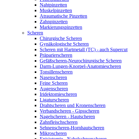
Nahtpinzetten
Muskelpinzetten
Atraumatische Pinzetten
Zahnpinzetten
Markierungspinzetten
Scheren
Chirurgische Scheren
Gynäkologische Scheren
Scheren mit Hartmetall (TC) - auch Supercut
Präparierscheren
Gefäßscheren-Neurochirurgische Scheren
Darm-Lungen-Knorpel-Anatomiescheren
Tonsillenscheren
Nasenscheren
Feine Scheren
Augenscheren
Iridektomiescheren
Ligaturscheren
Drahtscheren und Kronenscheren
Verbandscheren - Gipsscheren
Nagelscheren - Hautscheren
Zahnfleischscheren
Sehnenscheren-Hornhautscheren
Mikroscheren
Episiotomie - Nabelschnurscheren