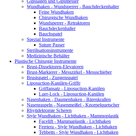
Gipssägen und Gipsmesser
Wundhaken - Wundsperrer - Bauchdeckenhalter
Feine Wundhaken
Chirurgische Wundhaken
Wundsperrer - Retraktoren
Bauchdeckenhalter
Bauchspatel
Spezial Instrumente
Suture Passer
Sterilisationsinstrumente
Medizinische Behälter
Plastische Chirurgie Instrumente
Brust-Dissektoren-Elevatoren
Brust-Markierer - Messzirkel - Messschieber
Brustspatel - Zungenspatel
Liposuction-Kanülen-Griffe
Griffansatz - Liposuction-Kanülen
Luer-Lock - Liposuction-Kanülen
Nasenhaken - Daumenhaken - Bärenkrallen
Nasenraspeln - Nasenmeißel - Knorpelquetscher
Rhytidektomie Scheren
Style Wundhaken - Lichthaken - Mammoplastik
Facelift - Mammaplastik - Lichthaken
Ferriera - Style Wundhaken - Lichthaken
Tebbetts - Style Wundhaken - Lichthaken