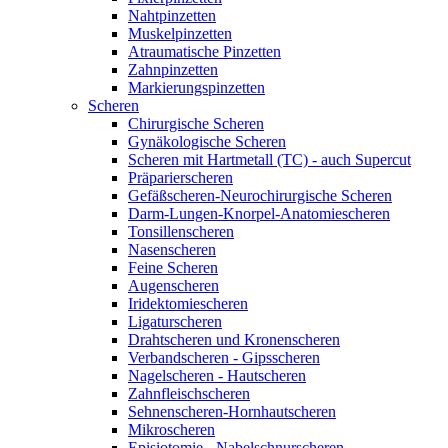
Nahtpinzetten
Muskelpinzetten
Atraumatische Pinzetten
Zahnpinzetten
Markierungspinzetten
Scheren
Chirurgische Scheren
Gynäkologische Scheren
Scheren mit Hartmetall (TC) - auch Supercut
Präparierscheren
Gefäßscheren-Neurochirurgische Scheren
Darm-Lungen-Knorpel-Anatomiescheren
Tonsillenscheren
Nasenscheren
Feine Scheren
Augenscheren
Iridektomiescheren
Ligaturscheren
Drahtscheren und Kronenscheren
Verbandscheren - Gipsscheren
Nagelscheren - Hautscheren
Zahnfleischscheren
Sehnenscheren-Hornhautscheren
Mikroscheren
Episiotomie - Nabelschnurscheren