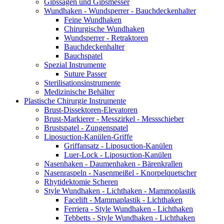
Gipssägen und Gipsmesser
Wundhaken - Wundsperrer - Bauchdeckenhalter
Feine Wundhaken
Chirurgische Wundhaken
Wundsperrer - Retraktoren
Bauchdeckenhalter
Bauchspatel
Spezial Instrumente
Suture Passer
Sterilisationsinstrumente
Medizinische Behälter
Plastische Chirurgie Instrumente
Brust-Dissektoren-Elevatoren
Brust-Markierer - Messzirkel - Messschieber
Brustspatel - Zungenspatel
Liposuction-Kanülen-Griffe
Griffansatz - Liposuction-Kanülen
Luer-Lock - Liposuction-Kanülen
Nasenhaken - Daumenhaken - Bärenkrallen
Nasenraspeln - Nasenmeißel - Knorpelquetscher
Rhytidektomie Scheren
Style Wundhaken - Lichthaken - Mammoplastik
Facelift - Mammaplastik - Lichthaken
Ferriera - Style Wundhaken - Lichthaken
Tebbetts - Style Wundhaken - Lichthaken