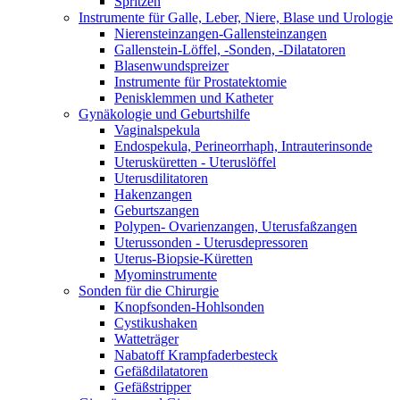
Spritzen
Instrumente für Galle, Leber, Niere, Blase und Urologie
Nierensteinzangen-Gallensteinzangen
Gallenstein-Löffel, -Sonden, -Dilatatoren
Blasenwundspreizer
Instrumente für Prostatektomie
Penisklemmen und Katheter
Gynäkologie und Geburtshilfe
Vaginalspekula
Endospekula, Perineorrhaph, Intrauterinsonde
Uterusküretten - Uteruslöffel
Uterusdilitatoren
Hakenzangen
Geburtszangen
Polypen- Ovarienzangen, Uterusfaßzangen
Uterussonden - Uterusdepressoren
Uterus-Biopsie-Küretten
Myominstrumente
Sonden für die Chirurgie
Knopfsonden-Hohlsonden
Cystikushaken
Watteträger
Nabatoff Krampfaderbesteck
Gefäßdilatatoren
Gefäßstripper