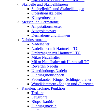
Skalpelle und Skalpellklingen
Skalpellgriffe und Skalpellklingen
Operationsskalpelle
Klingenbrecher
Messer und Dermatome
Amputationsmesser
Autopsiemesser
Dermatome und Klingen
Nahtinstrumente
Nadelhalter
Nadelhalter mit Hartmetall TC
Drahtzangen mit Hartmetall TC
Mikro Nadelhalter
Mikro Nadelhalter mit Hartmetall TC
Reverdin Nadeln
Unterbindungs Nadeln
Führungshohlsonden
Fadenknoter -Fänger -Schlingendreher
Wundklammern -Zangen und -Pinzetten
Kanülen, Trokare, Punktion
Trokare
Saugrohre
Biopsiekanülen
Führungsnadeln