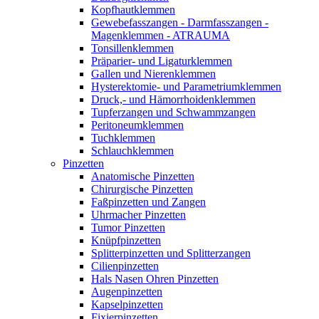
Kopfhautklemmen
Gewebefasszangen - Darmfasszangen -
Magenklemmen - ATRAUMA
Tonsillenklemmen
Präparier- und Ligaturklemmen
Gallen und Nierenklemmen
Hysterektomie- und Parametriumklemmen
Druck,- und Hämorrhoidenklemmen
Tupferzangen und Schwammzangen
Peritoneumklemmen
Tuchklemmen
Schlauchklemmen
Pinzetten
Anatomische Pinzetten
Chirurgische Pinzetten
Faßpinzetten und Zangen
Uhrmacher Pinzetten
Tumor Pinzetten
Knüpfpinzetten
Splitterpinzetten und Splitterzangen
Cilienpinzetten
Hals Nasen Ohren Pinzetten
Augenpinzetten
Kapselpinzetten
Fixierpinzetten