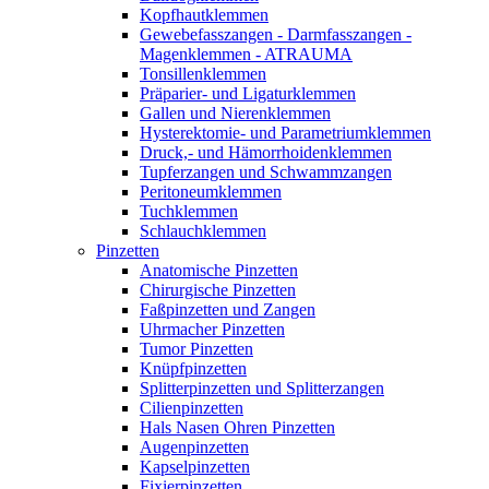
Kopfhautklemmen
Gewebefasszangen - Darmfasszangen -
Magenklemmen - ATRAUMA
Tonsillenklemmen
Präparier- und Ligaturklemmen
Gallen und Nierenklemmen
Hysterektomie- und Parametriumklemmen
Druck,- und Hämorrhoidenklemmen
Tupferzangen und Schwammzangen
Peritoneumklemmen
Tuchklemmen
Schlauchklemmen
Pinzetten
Anatomische Pinzetten
Chirurgische Pinzetten
Faßpinzetten und Zangen
Uhrmacher Pinzetten
Tumor Pinzetten
Knüpfpinzetten
Splitterpinzetten und Splitterzangen
Cilienpinzetten
Hals Nasen Ohren Pinzetten
Augenpinzetten
Kapselpinzetten
Fixierpinzetten