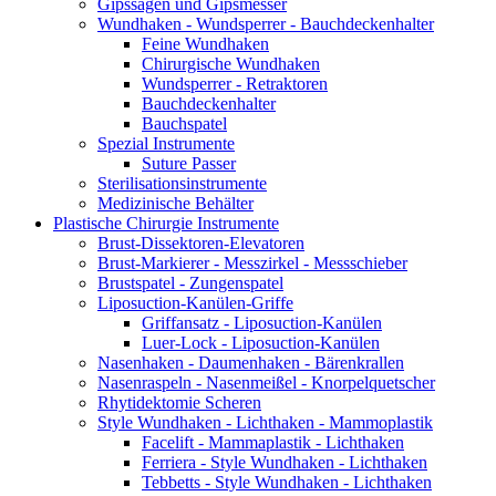
Gipssägen und Gipsmesser
Wundhaken - Wundsperrer - Bauchdeckenhalter
Feine Wundhaken
Chirurgische Wundhaken
Wundsperrer - Retraktoren
Bauchdeckenhalter
Bauchspatel
Spezial Instrumente
Suture Passer
Sterilisationsinstrumente
Medizinische Behälter
Plastische Chirurgie Instrumente
Brust-Dissektoren-Elevatoren
Brust-Markierer - Messzirkel - Messschieber
Brustspatel - Zungenspatel
Liposuction-Kanülen-Griffe
Griffansatz - Liposuction-Kanülen
Luer-Lock - Liposuction-Kanülen
Nasenhaken - Daumenhaken - Bärenkrallen
Nasenraspeln - Nasenmeißel - Knorpelquetscher
Rhytidektomie Scheren
Style Wundhaken - Lichthaken - Mammoplastik
Facelift - Mammaplastik - Lichthaken
Ferriera - Style Wundhaken - Lichthaken
Tebbetts - Style Wundhaken - Lichthaken