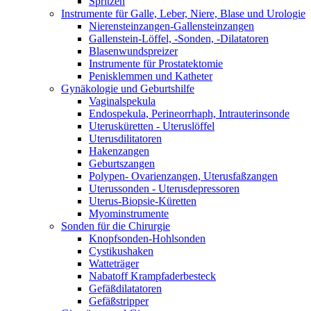
Spritzen
Instrumente für Galle, Leber, Niere, Blase und Urologie
Nierensteinzangen-Gallensteinzangen
Gallenstein-Löffel, -Sonden, -Dilatatoren
Blasenwundspreizer
Instrumente für Prostatektomie
Penisklemmen und Katheter
Gynäkologie und Geburtshilfe
Vaginalspekula
Endospekula, Perineorrhaph, Intrauterinsonde
Uterusküretten - Uteruslöffel
Uterusdilitatoren
Hakenzangen
Geburtszangen
Polypen- Ovarienzangen, Uterusfaßzangen
Uterussonden - Uterusdepressoren
Uterus-Biopsie-Küretten
Myominstrumente
Sonden für die Chirurgie
Knopfsonden-Hohlsonden
Cystikushaken
Watteträger
Nabatoff Krampfaderbesteck
Gefäßdilatatoren
Gefäßstripper