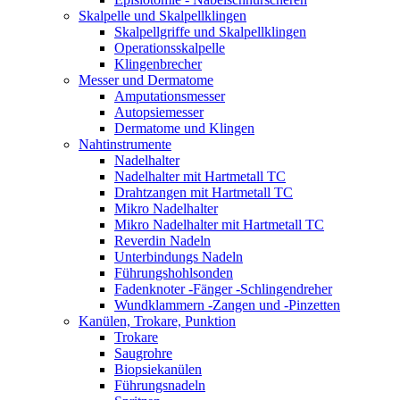
Skalpelle und Skalpellklingen
Skalpellgriffe und Skalpellklingen
Operationsskalpelle
Klingenbrecher
Messer und Dermatome
Amputationsmesser
Autopsiemesser
Dermatome und Klingen
Nahtinstrumente
Nadelhalter
Nadelhalter mit Hartmetall TC
Drahtzangen mit Hartmetall TC
Mikro Nadelhalter
Mikro Nadelhalter mit Hartmetall TC
Reverdin Nadeln
Unterbindungs Nadeln
Führungshohlsonden
Fadenknoter -Fänger -Schlingendreher
Wundklammern -Zangen und -Pinzetten
Kanülen, Trokare, Punktion
Trokare
Saugrohre
Biopsiekanülen
Führungsnadeln