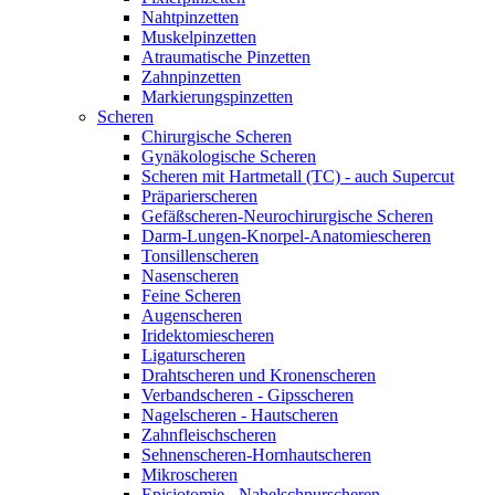
Nahtpinzetten
Muskelpinzetten
Atraumatische Pinzetten
Zahnpinzetten
Markierungspinzetten
Scheren
Chirurgische Scheren
Gynäkologische Scheren
Scheren mit Hartmetall (TC) - auch Supercut
Präparierscheren
Gefäßscheren-Neurochirurgische Scheren
Darm-Lungen-Knorpel-Anatomiescheren
Tonsillenscheren
Nasenscheren
Feine Scheren
Augenscheren
Iridektomiescheren
Ligaturscheren
Drahtscheren und Kronenscheren
Verbandscheren - Gipsscheren
Nagelscheren - Hautscheren
Zahnfleischscheren
Sehnenscheren-Hornhautscheren
Mikroscheren
Episiotomie - Nabelschnurscheren