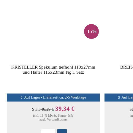
-15%
KRISTELLER Spekulum tiefhohl 110x27mm
BREIS
und Halter 115x23mm Fig.1 Satz
Auf Lager - Lieferzeit ca. 2-5 Werktage
Auf Lag
39,34 €
Statt
46,29 €
St
inkl. 19 % MwSt.
Steuer-Info
i
zzgl.
Versandkosten