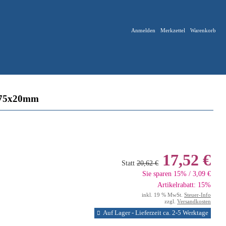
Anmelden
Merkzettel
Warenkorb
 75x20mm
17,52 €
Statt
20,62 €
Sie sparen 15% / 3,09 €
Artikelrabatt: 15%
inkl. 19 % MwSt.
Steuer-Info
zzgl.
Versandkosten
Auf Lager - Lieferzeit ca. 2-5 Werktage