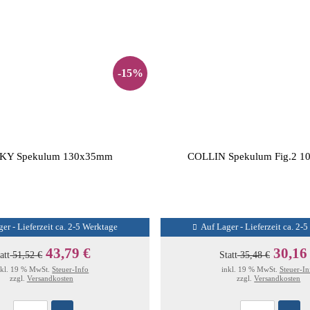
-15%
KY Spekulum 130x35mm
COLLIN Spekulum Fig.2 
er - Lieferzeit ca. 2-5 Werktage
Auf Lager - Lieferzeit ca. 2-
43,79 €
30,16
att
51,52 €
Statt
35,48 €
nkl. 19 % MwSt.
Steuer-Info
inkl. 19 % MwSt.
Steuer-In
zzgl.
Versandkosten
zzgl.
Versandkosten