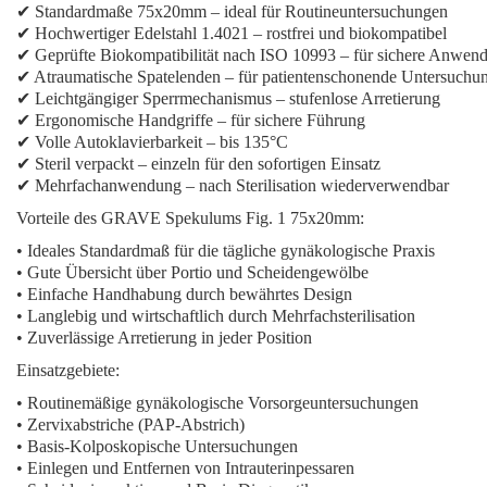
✔ Standardmaße 75x20mm – ideal für Routineuntersuchungen
✔ Hochwertiger Edelstahl 1.4021 – rostfrei und biokompatibel
✔ Geprüfte Biokompatibilität nach ISO 10993 – für sichere Anwen
✔ Atraumatische Spatelenden – für patientenschonende Untersuchu
✔ Leichtgängiger Sperrmechanismus – stufenlose Arretierung
✔ Ergonomische Handgriffe – für sichere Führung
✔ Volle Autoklavierbarkeit – bis 135°C
✔ Steril verpackt – einzeln für den sofortigen Einsatz
✔ Mehrfachanwendung – nach Sterilisation wiederverwendbar
Vorteile des GRAVE Spekulums Fig. 1 75x20mm:
• Ideales Standardmaß für die tägliche gynäkologische Praxis
• Gute Übersicht über Portio und Scheidengewölbe
• Einfache Handhabung durch bewährtes Design
• Langlebig und wirtschaftlich durch Mehrfachsterilisation
• Zuverlässige Arretierung in jeder Position
Einsatzgebiete:
• Routinemäßige gynäkologische Vorsorgeuntersuchungen
• Zervixabstriche (PAP-Abstrich)
• Basis-Kolposkopische Untersuchungen
• Einlegen und Entfernen von Intrauterinpessaren