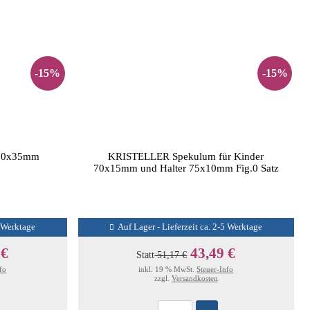
-15%
-15%
100x35mm
KRISTELLER Spekulum für Kinder
70x15mm und Halter 75x10mm Fig.0 Satz
5 Werktage
Auf Lager - Lieferzeit ca. 2-5 Werktage
 €
43,49 €
Statt
51,17 €
fo
inkl. 19 % MwSt.
Steuer-Info
zzgl.
Versandkosten